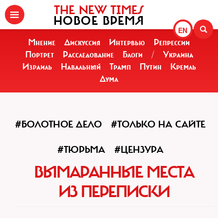
THE NEW TIMES
НОВОЕ ВРЕМЯ
EN
Мнение
Дискуссия
Интервью
Репрессии
Портрет
Расследование
Блоги
/
Украина
Израиль
Навальный
Трамп
Путин
Кремль
Дума
#БОЛОТНОЕ ДЕЛО
#ТОЛЬКО НА САЙТЕ
#ТЮРЬМА
#ЦЕНЗУРА
ВЫМАРАННЫЕ МЕСТА
ИЗ ПЕРЕПИСКИ