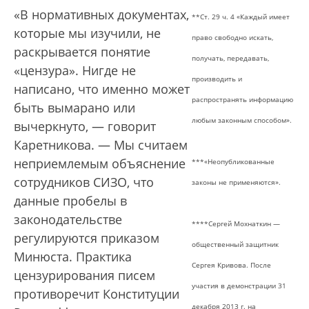
«В нормативных документах,
**Ст. 29 ч. 4 «Каждый имеет
которые мы изучили, не
право свободно искать,
раскрывается понятие
получать, передавать,
«цензура». Нигде не
производить и
написано, что именно может
распространять информацию
быть вымарано или
любым законным способом».
вычеркнуто, — говорит
Каретникова. — Мы считаем
неприемлемым объяснение
***«Неопубликованные
сотрудников СИЗО, что
законы не применяются».
данные пробелы в
законодательстве
****Сергей Мохнаткин —
регулируются приказом
общественный защитник
Минюста. Практика
Сергея Кривова. После
цензурирования писем
участия в демонстрации 31
противоречит Конституции
декабря 2013 г. на