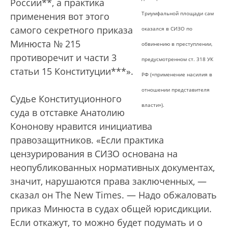
России**, а практика
Триумфальной площади сам
применения вот этого
самого секретного приказа
оказался в СИЗО по
Минюста № 215
обвинению в преступлении,
противоречит и части 3
предусмотренном ст. 318 УК
статьи 15 Конституции***».
РФ («применение насилия в
отношении представителя
Судье Конституционного
власти»).
суда в отставке Анатолию
Кононову нравится инициатива
правозащитников. «Если практика
цензурирования в СИЗО основана на
неопубликованных нормативных документах,
значит, нарушаются права заключенных, —
сказал он The New Times. — Надо обжаловать
приказ Минюста в судах общей юрисдикции.
Если откажут, то можно будет подумать и о