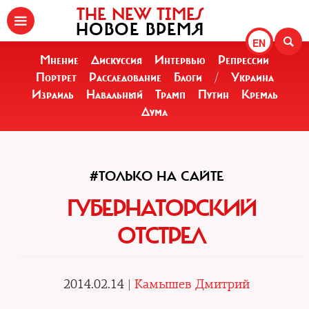
THE NEW TIMES
НОВОЕ ВРЕМЯ
EN
Мнение
Дискуссия
Интервью
Репрессии
Портрет
Расследование
Блоги
/
Украина
Израиль
Навальный
Трамп
Путин
Кремль
Дума
#ТОЛЬКО НА САЙТЕ
ГУБЕРНАТОРСКИЙ
ОТСТРЕЛ
2014.02.14 |
Камышев Дмитрий