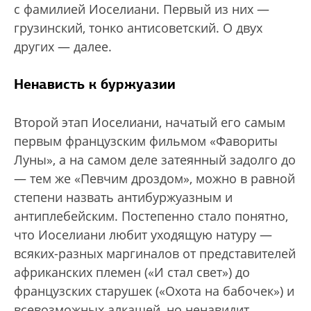
с фамилией Иоселиани. Первый из них —
грузинский, тонко антисоветский. О двух
других — далее.
Ненависть к буржуазии
Второй этап Иоселиани, начатый его самым
первым французским фильмом «Фавориты
Луны», а на самом деле затеянный задолго до
— тем же «Певчим дроздом», можно в равной
степени назвать антибуржуазным и
антиплебейским. Постепенно стало понятно,
что Иоселиани любит уходящую натуру —
всяких-разных маргиналов от представителей
африканских племен («И стал свет») до
французских старушек («Охота на бабочек») и
всевозможных алкашей, но ненавидит