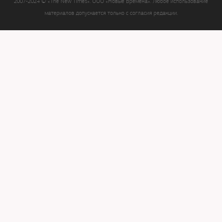
2007-2024 © «The New Times». ООО «Новые Времена». Любое использование
материалов допускается только с согласия редакции.