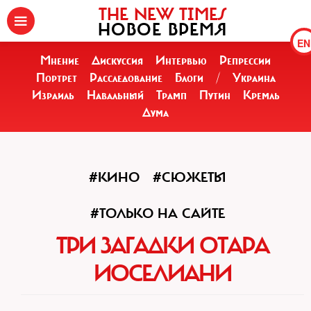
THE NEW TIMES
НОВОЕ ВРЕМЯ
EN
Мнение
Дискуссия
Интервью
Репрессии
Портрет
Расследование
Блоги
/
Украина
Израиль
Навальный
Трамп
Путин
Кремль
Дума
#КИНО
#СЮЖЕТЫ
#ТОЛЬКО НА САЙТЕ
ТРИ ЗАГАДКИ ОТАРА
ИОСЕЛИАНИ