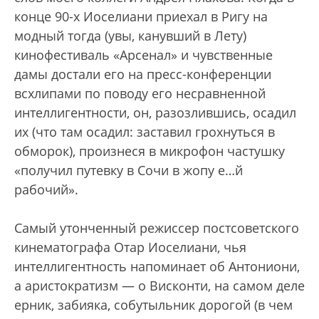
конце 90-х Иоселиани приехал в Ригу на
модный тогда (увы, канувший в Лету)
кинофестиваль «Арсенал» и чувственные
дамы достали его на пресс-конференции
всхлипами по поводу его несравненной
интеллигентности, он, разозлившись, осадил
их (что там осадил: заставил грохнуться в
обморок), произнеся в микрофон частушку
«получил путевку в Сочи в жопу е…й
рабочий».
Самый утонченный режиссер постсоветского
кинематографа Отар Иоселиани, чья
интеллигентность напоминает об Антониони,
а аристократизм — о Висконти, на самом деле
ерник, забияка, собутыльник дорогой (в чем