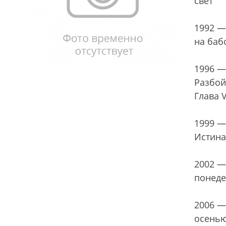
свет
1992 —
на баб
1996 —
Разбой
Глава V
1999 —
Истина
2002 —
понеде
2006 —
осень