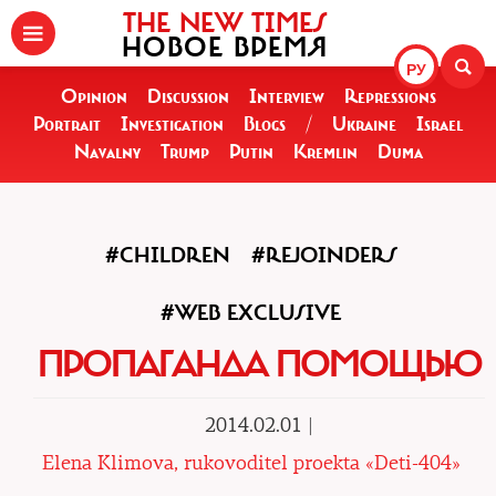
THE NEW TIMES
НОВОЕ ВРЕМЯ
РУ
Opinion
Discussion
Interview
Repressions
Portrait
Investigation
Blogs
/
Ukraine
Israel
Navalny
Trump
Putin
Kremlin
Duma
#CHILDREN
#REJOINDERS
#WEB EXCLUSIVE
ПРОПАГАНДА ПОМОЩЬЮ
2014.02.01 |
Elena Klimova, rukovoditel proekta «Deti-404»