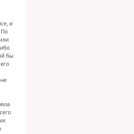
се, и
 По
дили
либо
ый бы
 его
 не
няла
сего
их
о