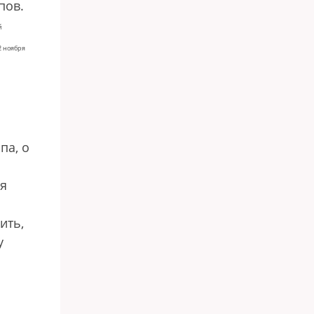
пов.
й
2 ноября
па, о
ря
ить,
у