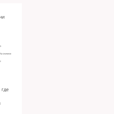
ни
о
 На снимке
т
 где
и