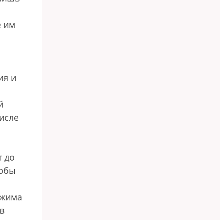
е им
ия и
й
числе
т до
тобы
ежима
в