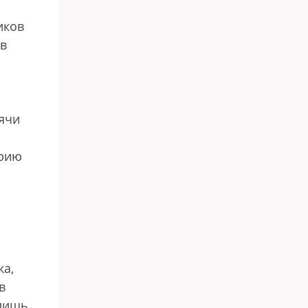
иков
 в
ячи
арию
ка,
в
 лишь