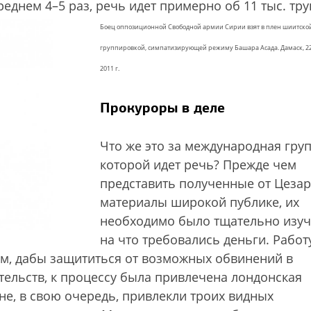
еднем 4–5 раз, речь идет примерно об 11 тыс. тру
Боец оппозиционной Свободной армии Сирии взят в плен шиитско
группировкой, симпатизирующей режиму Башара Асада. Дамаск, 2
2011 г.
Прокуроры в деле
Что же это за международная груп
которой идет речь? Прежде чем
представить полученные от Цеза
материалы широкой публике, их
необходимо было тщательно изуч
на что требовались деньги. Работ
ом, дабы защититься от возможных обвинений в
тельств, к процессу была привлечена лондонская
не, в свою очередь, привлекли троих видных