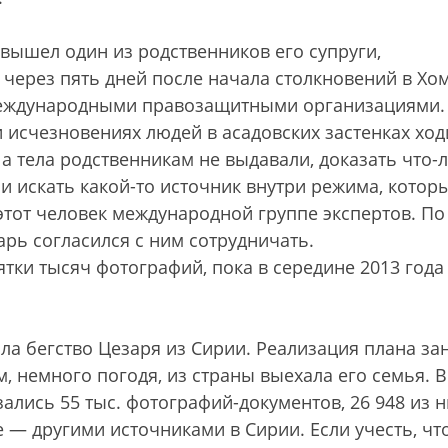
 вышел один из родственников его супруги,
 через пять дней после начала столкновений в Хом
международными правозащитными организациями.
и исчезновениях людей в асадовских застенках хо
 а тела родственникам не выдавали, доказать что-
и искать какой-то источник внутри режима, котор
тот человек международной группе экспертов. По
арь согласился с ним сотрудничать.
ятки тысяч фотографий, пока в середине 2013 года
а бегство Цезаря из Сирии. Реализация плана за
, немного погодя, из страны выехала его семья. В
ались 55 тыс. фотографий-документов, 26 948 из н
— другими источниками в Сирии. Если учесть, чт