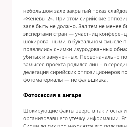
небольшом зале закрытый показ слайдов
«Женевы-2». При этом сирийские оппози
зале быть не должно. Зал тем не менее 
экспертами стран — участниц конференц
шокированными, в буквальном смысле по
появлялись снимки изуродованных обнаж
убитых и замученных. Первоначально по
замысел проекта родился лишь в середи
делегация сирийских оппозиционеров по
фотоматериалы — не фальшивка.
Фотосессия в ангаре
Шокирующие факты зверств так и осталис
организовавшего утечку информации. Его
Сирии до сих пор находятся его родстве