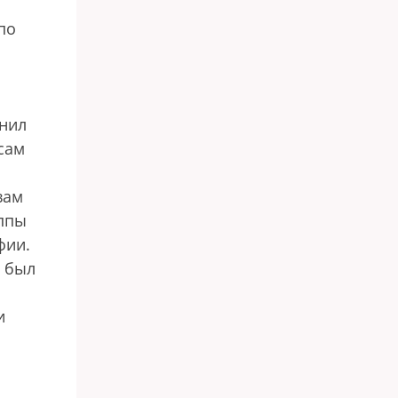
по
инил
сам
вам
уппы
фии.
о был
и