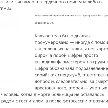
ец или сын умер от сердечного приступа либо в
тями».
Боец Свободной сирийской армии выносит неразорвавшийся снаряд
21 декабря 2013 г.
Каждое тело было дважды
пронумеровано — иногда с пом
нацепленных на пальцы ног карт
бирок, а порой цифры просто
выводили фломастером на груди.
цифра обозначала подразделение
сирийских спецслужб, ответственн
допрос и, следовательно, за смер
арестованного, вторая — учетные
человек. Когда в морге больницы не оставалось
 рядом с госпиталем, а после фотосессии отвозили
.