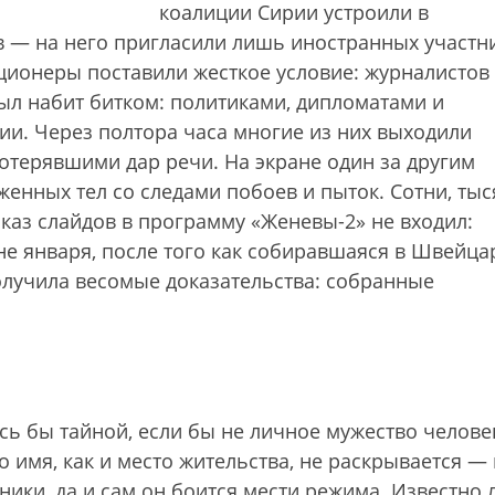
коалиции Сирии устроили в
 — на него пригласили лишь иностранных участн
ционеры поставили жесткое условие: журналистов
был набит битком: политиками, дипломатами и
ии. Через полтора часа многие из них выходили
терявшими дар речи. На экране один за другим
енных тел со следами побоев и пыток. Сотни, тыс
каз слайдов в программу «Женевы-2» не входил:
не января, после того как собиравшаяся в Швейц
лучила весомые доказательства: собранные
ь бы тайной, если бы не личное мужество челове
 имя, как и место жительства, не раскрывается — 
нники, да и сам он боится мести режима. Известно