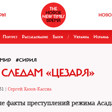
РЫ
НОВО
Портрет
Расследование
Блоги
/
Украина
Израиль
#МИР
#СИРИЯ
 СЛЕДАМ «ЦЕЗАРЯ»
31 |
Сергей Хазов-Кассиа
ые факты преступлений режима Асад