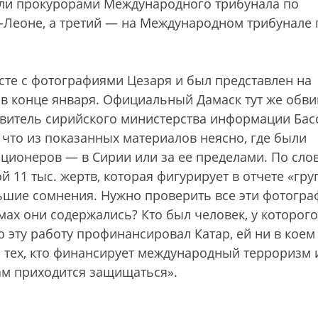
ыли прокурорами Международного трибунала по
-Леоне, а третий — на Международном трибунале 
сте с фотографиями Цезаря и был представлен на
 в конце января. Официальный Дамаск тут же обв
тавитель сирийского министерства информации Бас
, что из показанных материалов неясно, где были
ионеров — в Сирии или за ее пределами. По сло
 11 тыс. жертв, которая фигурирует в отчете «гр
льшие сомнения. Нужно проверить все эти фотогра
ьмах они содержались? Кто был человек, у которог
ю эту работу профинансировал Катар, ей ни в коем
з тех, кто финансирует международный терроризм 
ам приходится защищаться».