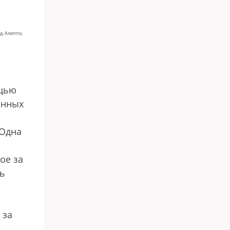
. Алеппо,
ощью
онных
 Одна
ое за
ть
 за