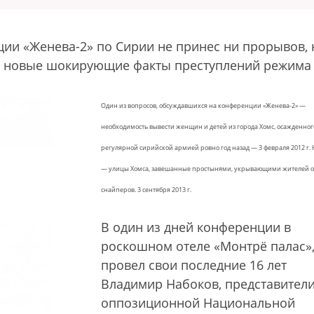
ии «Женева-2» по Сирии не принес ни прорывов, 
ке новые шокирующие факты преступлений режима
Один из вопросов, обсуждавшихся на конференции «Женева-2» —
необходимость вывести женщин и детей из города Хомс, осажденног
регулярной сирийской армией ровно год назад — 3 февраля 2012 г.
— улицы Хомса, завешанные простынями, укрывающими жителей о
снайперов. 3 сентября 2013 г.
В один из дней конференции в
роскошном отеле «Монтрё палас»,
провел свои последние 16 лет
Владимир Набоков, представител
оппозиционной Национальной