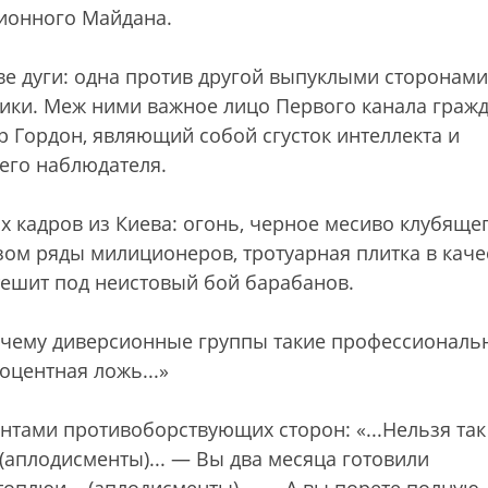
зионного Майдана.
ве дуги: одна против другой выпуклыми сторонами
ики. Меж ними важное лицо Первого канала граж
р Гордон, являющий собой сгусток интеллекта и
его наблюдателя.
 кадров из Киева: огонь, черное месиво клубяще
ом ряды милиционеров, тротуарная плитка в каче
тешит под неистовый бой барабанов.
Почему диверсионные группы такие профессиональ
оцентная ложь...»
нтами противоборствующих сторон: «...Нельзя так
 (аплодисменты)... — Вы два месяца готовили