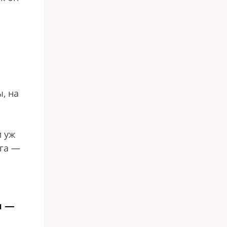
, на
и уж
уга —
ы —