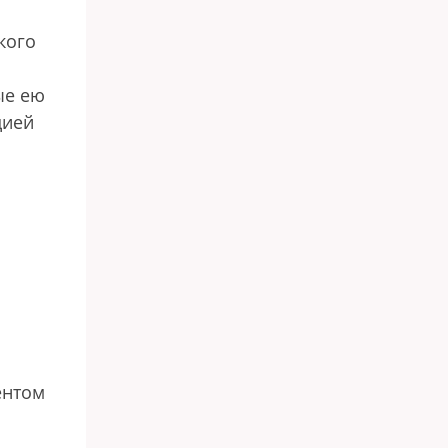
кого
ые ею
цией
ентом