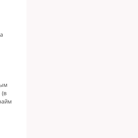
на
ным
 (в
прайм