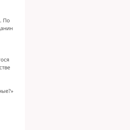
. По
данин
гося
стве
ные?»