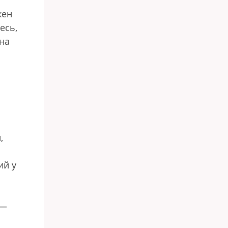
жен
есь,
 на
,
ий у
 —