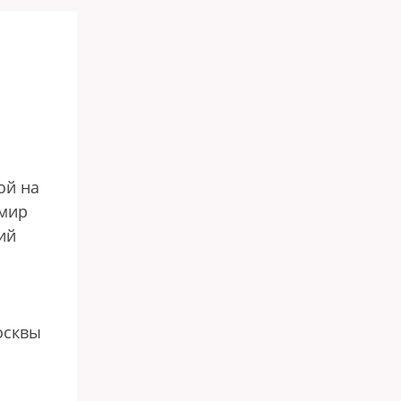
ой на
имир
ий
осквы