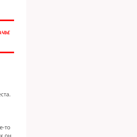
АЧЬЕ
ста.
е-то
к он