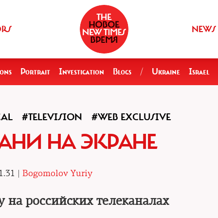
ORS
NEWS
ions
Portrait
Investigation
Blogs
/
Ukraine
Israel
CAL
#TELEVISION
#WEB EXCLUSIVE
АНИ НА ЭКРАНЕ
1.31 |
Bogomolov Yuriy
у на российских телеканалах