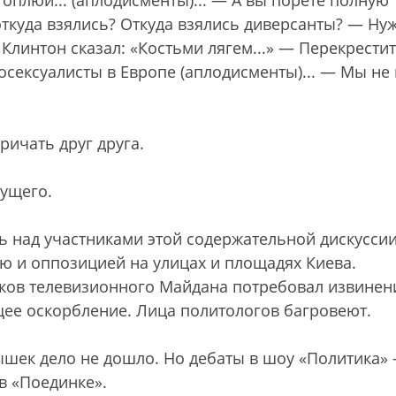
стоплюи... (аплодисменты)... — А вы порете полную
откуда взялись? Откуда взялись диверсанты? — Ну
Клинтон сказал: «Костьми лягем...» — Перекрестит
осексуалисты в Европе (аплодисменты)... — Мы не
ричать друг друга.
дущего.
ь над участниками этой содержательной дискуссии
ью и оппозицией на улицах и площадях Киева.
ков телевизионного Майдана потребовал извинен
щее оскорбление. Лица политологов багровеют.
ышек дело не дошло. Но дебаты в шоу «Политика»
в «Поединке».