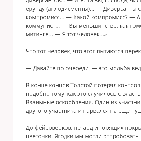
диверсантов... — И если вы, господа, чи
ерунду (аплодисменты)... — Диверсанты 
компромисс... — Какой компромисс? — А 
коммунист... — Вы меньшинство, как гом
митинге... — Я тот человек...»
Что тот человек, что этот пытаются перек
— Давайте по очереди, — это мольба ве
В конце концов Толстой потерял контрол
подобно тому, как это случилось с власт
Взаимные оскорбления. Один из участни
другого участника и нарвался на еще пу
До фейерверков, петард и горящих покр
цветочки. Ягодки мы могли отпробовать 