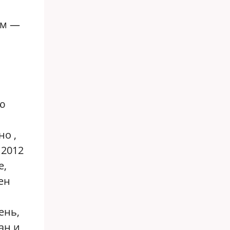
ом —
ою
но ,
 2012
е,
ен
ень,
ан и