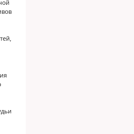
ной
ивов
тей,
ния
о
удьи