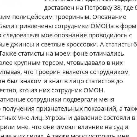
доставлен на Петровку 38, где
вшим полицейским Троериным. Опознание
 Были привлечены сотрудники ОМОНа в форм
 следователя мое опознание проводилось с
бые джинсы и светлые кроссовки. А статисты 
 Также статисты на моем фоне отличались
олее крупным торсом, чтовыдавало в них
читывая, что Троерин является сотрудником
н был знаком и знал в лицо статистов до
естно, кто из них сотрудник ОМОН.
еративные сотрудники подвергали меня
 получения признательных показаний, а так
тных мне лиц. Угрозы и давление состояли в 
рили мне, что они имеют влияние на суд и
ие в их силах. А также могут устроить мне