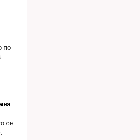
о по
е
еня
то он
,