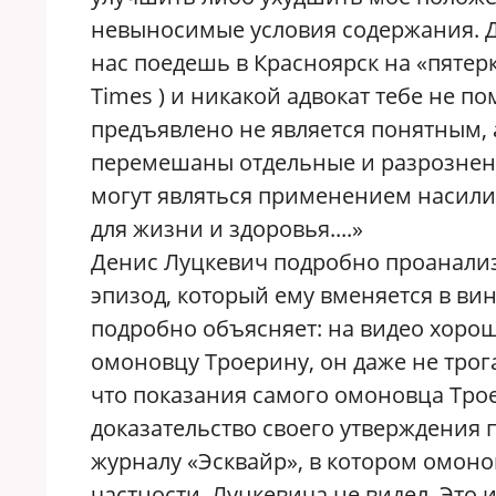
невыносимые условия содержания. До
нас поедешь в Красноярск на «пятер
Times ) и никакой адвокат тебе не п
предъявлено не является понятным, а
перемешаны отдельные и разрозненн
могут являться применением насилия
для жизни и здоровья....»
Денис Луцкевич подробно проанализ
эпизод, который ему вменяется в вин
подробно объясняет: на видео хорош
омоновцу Троерину, он даже не трог
что показания самого омоновца Тро
доказательство своего утверждения 
журналу «Эсквайр», в котором омонов
частности, Луцкевича не видел. Эт