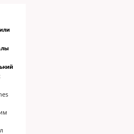
дили
алы
нький
х
mes
шим
л