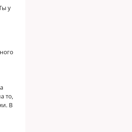
Ты у
сного
да
а то,
и. В