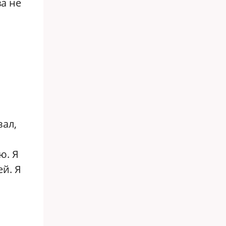
а не
зал,
ю. Я
й. Я