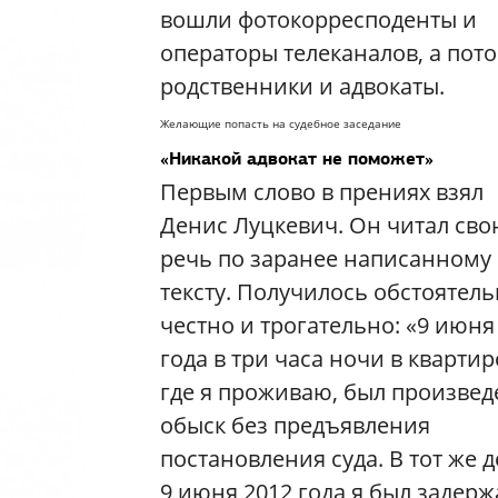
вошли фотокорресподенты и
операторы телеканалов, а пот
родственники и адвокаты.
Желающие попасть на судебное заседание
«Никакой адвокат не поможет»
Первым слово в прениях взял
Денис Луцкевич. Он читал св
речь по заранее написанному
тексту. Получилось обстоятель
честно и трогательно: «9 июня
года в три часа ночи в квартир
где я проживаю, был произвед
обыск без предъявления
постановления суда. В тот же д
9 июня 2012 года я был задерж