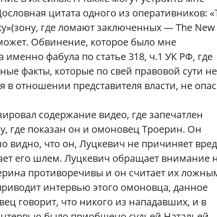
словная цитата одного из оперативников: «
ку»(зону, где ломают заключенных — The New
оможет. Обвинение, которое было мне
 именно фабула по статье 318, ч.1 УК РФ, где
ые факты, которые по свей правовой сути не
 в отношении представителя власти, не опа
ировал содержание видео, где запечатлен
у, где показан он и омоновец Троерин. Он
о видно, что он, Луцкевич не причиняет вре
ает его шлем. Луцкевич обращает внимание н
ерина противоречивы и он считает их ложным
приводит интервью этого омоновца, данное
ец говорит, что никого из нападавших, и в
о интервью было приобщено судьей Натальей