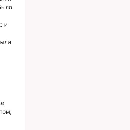
 было
е и
были
же
том,