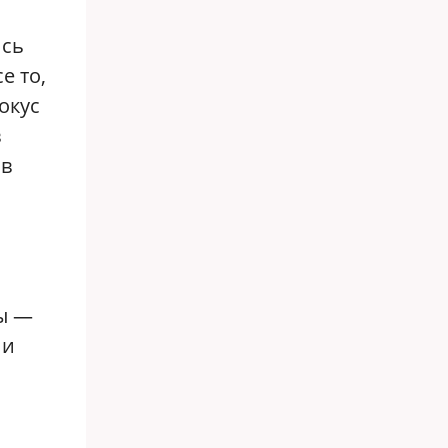
ись
е то,
окус
в
 в
ы —
 и