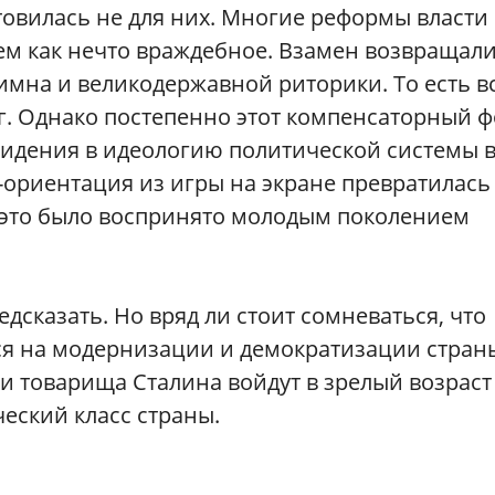
товилась не для них. Многие реформы власти
м как нечто враждебное. Взамен возвращал
имна и великодержавной риторики. То есть вс
нег. Однако постепенно этот компенсаторный ф
видения в идеологию политической системы 
-ориентация из игры на экране превратилась
 это было воспринято молодым поколением
едсказать. Но вряд ли стоит сомневаться, что
ся на модернизации и демократизации стран
 товарища Сталина войдут в зрелый возраст
ский класс страны.