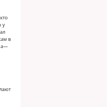
кто
 у
тал
кам в
на—
елают