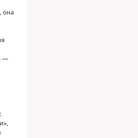
, она
ня
я —
:
и»,
в