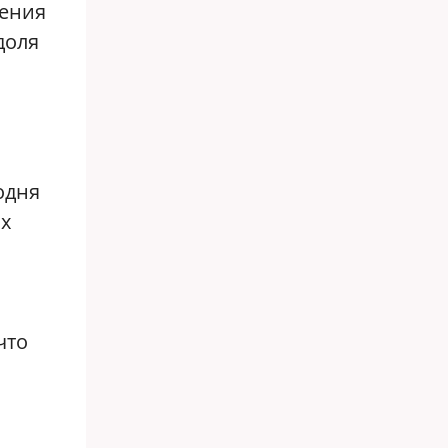
нения
доля
одня
ах
что