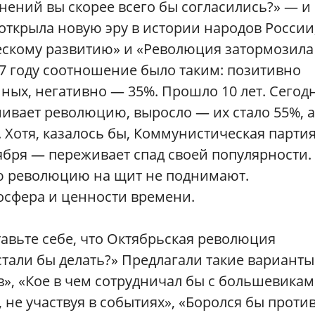
нений вы скорее всего бы согласились?» — и
открыла новую эру в истории народов России
ескому развитию» и «Революция затормозила
97 году соотношение было таким: позитивно
х, негативно — 35%. Прошло 10 лет. Сегод
нивает революцию, выросло — их стало 55%, а
 Хотя, казалось бы, Коммунистическая парти
ября — переживает спад своей популярности.
ю революцию на щит не поднимают.
осфера и ценности времени.
тавьте себе, что Октябрьская революция
стали бы делать?» Предлагали такие варианты
», «Кое в чем сотрудничал бы с большевикам
 не участвуя в событиях», «Боролся бы проти