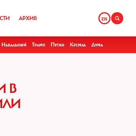
СТИ
АРХИВ
EN
Навальный
Трамп
Путин
Кремль
Дума
И В
ИЛИ