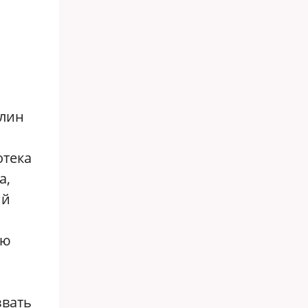
илин
отека
а,
ий
ую
звать