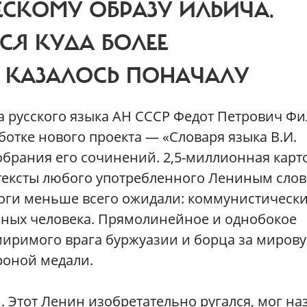
СКОМУ ОБРАЗУ ИЛЬИЧА.
СЯ КУДА БОЛЕЕ
 КАЗАЛОСЬ ПОНАЧАЛУ
та русского языка АН СССР Федот Петрович Ф
ботке нового проекта — «Словаря языка В.И.
обрания его сочинений. 2,5-миллионная карт
нтексты любого употребленного Лениным слов
логи меньше всего ожидали: коммунистическ
зных человека. Прямолинейное и однобокое
иримого врага буржуазии и борца за миров
оной медали.
. Этот Ленин изобретательно ругался, мог на