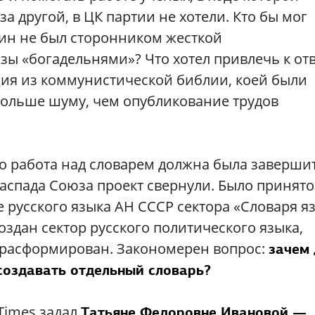
 другой, в ЦК партии не хотели. Кто бы мог
нин не был сторонником жесткой
зы «богадельнями»? Что хотел привлечь к от
ация из коммунистической библии, коей были
больше шуму, чем опубликование трудов
но работа над словарем должна была заверши
распада Союза проект свернули. Было принято
 русского языка АН СССР сектора «Словаря я
создан сектор русского политического языка,
л расформирован. Закономерен вопрос:
зачем 
создавать отдельный словарь?
Times задал
Татьяне Федоровне Ивановой —