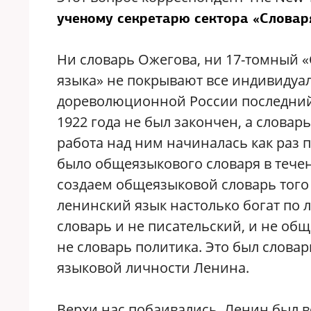
ученому секретарю сектора «Словар
Ни словарь Ожегова, ни 17-томный 
языка» не покрывают все индивидуал
дореволюционной России последний
1922 года не был закончен, а словарь
работа над ним начиналась как раз 
было общеязыкового словаря в течен
создаем общеязыковой словарь того
ленинский язык настолько богат по л
словарь и не писательский, и не об
не словарь политика. Это был слова
языковой личности Ленина.
Верхи нас побаивались. Ленин был в