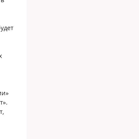
будет
х
ии»
т».
т,