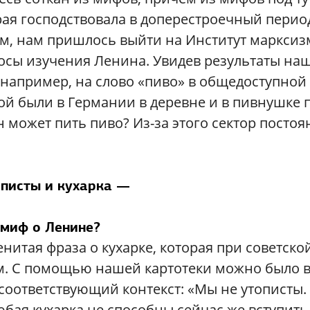
ая господствовала в доперестроечный перио
ем, нам пришлось выйти на Институт марксиз
осы изучения Ленина. Увидев результаты на
, например, на слово «пиво» в общедоступной
ой были в Германии в деревне и в пивнушке 
н может пить пиво? Из-за этого сектор посто
писты и кухарка —
 миф о Ленине?
итая фраза о кухарке, которая при советско
ом. С помощью нашей картотеки можно было 
оответствующий контекст: «Мы не утописты.
бая кухарка не способны сейчас же вступить