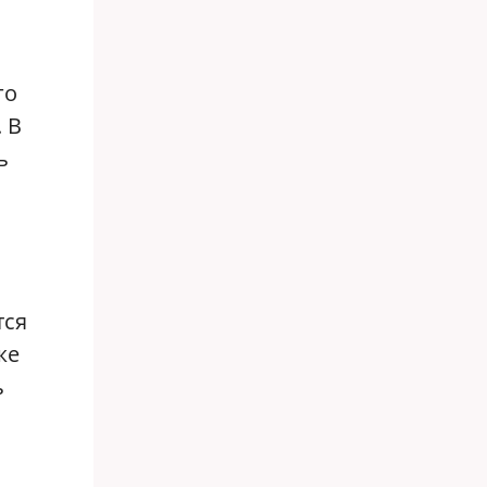
го
 В
ь
тся
же
ь