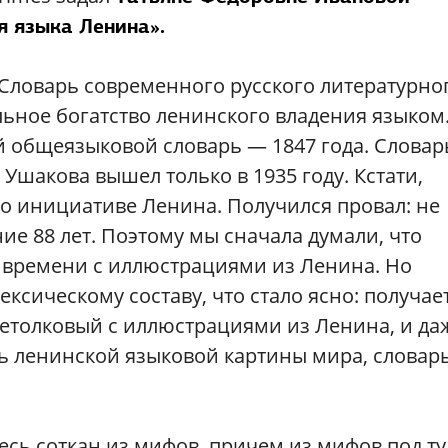
я языка Ленина».
«Словарь современного русского литературно
ьное богатство ленинского владения языком.
 общеязыковой словарь — 1847 года. Словар
 Ушакова вышел только в 1935 году. Кстати,
по инициативе Ленина. Получился провал: не
ие 88 лет. Поэтому мы сначала думали, что
 времени с иллюстрациями из Ленина. Но
ексическому составу, что стало ясно: получае
щетолковый с иллюстрациями из Ленина, и да
рь ленинской языковой картины мира, словар
есь соткан из мифов, причем из мифов под ту