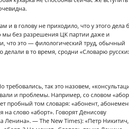
очевидна.
м и в голову не приходило, что у этого дела 
о мы без разрешения ЦК партии даже и
и, что это — филологический труд, обычный
о делали в то время, сродни «Словарю русски
о требовались, так это назовем, «консультац
али и проблемы. Например, со словом «абор
т пробный том словаря: «абонент, абонемен
я на слово «аборт». Говорят Денисову
а Ленина». — The New Times): «Петр Никитич,