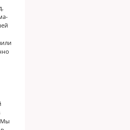
д.
ма-
шей
пили
янно
й
в
 Мы
 в