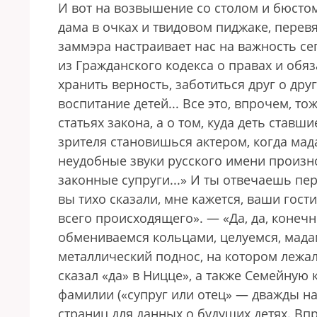
И вот на возвышение со столом и бюсто
дама в очках и твидовом пиджаке, перев
заммэра настраивает нас на важность с
из Гражданского кодекса о правах и обяз
хранить верность, заботиться друг о дру
воспитание детей... Все это, впрочем, т
статьях закона, а о том, куда деть ставш
зрителя становишься актером, когда мад
неудобные звуки русского имени произно
законные супруги...» И ты отвечаешь пер
вы тихо сказали, мне кажется, ваши гост
всего происходящего». — «Да, да, конеч
обмениваемся кольцами, целуемся, мадам
металлический поднос, на котором лежа
сказал «да» в Ницце», а также Семейную
фамилии («супруг или отец» — дважды на
страниц для данных о будущих детях. Впро