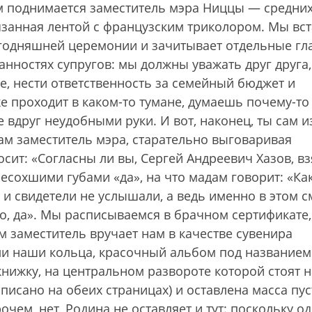
м поднимается заместитель мэра Ниццы — средних
язанная лентой с французским триколором. Мы вст
егодняшней церемонии и зачитывает отдельные гл
анностях супругов: мы должны уважать друг друга,
ге, нести ответственность за семейный бюджет и
оже проходит в каком-то тумане, думаешь почему-то
ие вдруг неудобными руки. И вот, наконец, ты сам и
ам заместитель мэра, старательно выговаривая
сит: «Согласны ли вы, Сергей Андреевич Хазов, вз
есохшими губами «да», на что мадам говорит: «Как
и и свидетели не услышали, а ведь именно в этом 
но, да». Мы расписываемся в брачном сертификате,
 заместитель вручает нам в качестве сувенира
ли наши кольца, красочный альбом под названием
 книжку, на центральном развороте которой стоят 
писано на обеих страницах) и оставлена масса пу
чем, нет, Родина не оставляет и тут: поскольку о