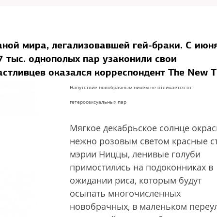
аной мира, легализовавшей гей-браки. С июня
7 тыс. однополых пар узаконили свои
частливцев оказался корреспондент The New 
Напутствие новобрачным ничем не отличается от
гетеросексуальных пар
Мягкое декабрьское солнце окра
нежно розовым светом красные с
мэрии Ниццы, ленивые голуби
примостились на подоконниках в
ожидании риса, которым будут
осыпать многочисленных
новобрачных, в маленьком переу