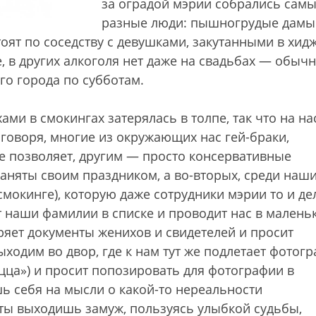
за оградой мэрии собрались сам
разные люди: пышногрудые дамы
оят по соседству с девушками, закутанными в хид
 в других алкоголя нет даже на свадьбах — обыч
ого города по субботам.
ми в смокингах затерялась в толпе, так что на на
говоря, многие из окружающих нас гей-браки,
е позволяет, другим — просто консервативные
аняты своим праздником, а во-вторых, среди наш
мокинге), которую даже сотрудники мэрии то и де
т наши фамилии в списке и проводит нас в малень
ряет документы женихов и свидетелей и просит
ходим во двор, где к нам тут же подлетает фотогр
ицца») и просит попозировать для фотографии в
ь себя на мысли о какой-то нереальности
 ты выходишь замуж, пользуясь улыбкой судьбы,