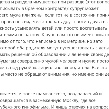
тва и раздела имущества при разводе (этот вопро
писывать в брачном контракте); супруг может
его мужа или жены, если тот не в состоянии прин
право не свидетельствовать друг против друга в с
жность усыновлять детей или просто воспитывать
дителями по закону. К чувствам это не имеет никак
о от того, что написано в их метрике, но зато
которой оба родителя могут путешествовать с деть
мать решения об образовании и лечении своих де
о бумагам совершенно чужой человек и нужно пост
меть под рукой «официального» родителя. Все это
ры часто не обращают внимания, но именно они д
ивается, и после шампанского, поздравлений и
озвращаться в заснеженную Москву, где все
убежного кинофильма. И лишь отвечая на вопрос