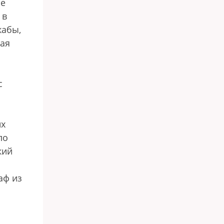
ые
 в
жабы,
ная
с
их
ло
кий
аф из