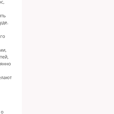
с,
ять
уде.
ого
ми,
тей,
оянно
елают
 о