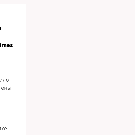
,
Times
сило
тены
лке