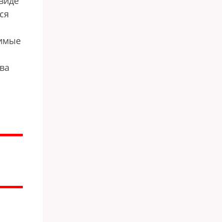
виде
ся
димые
ова