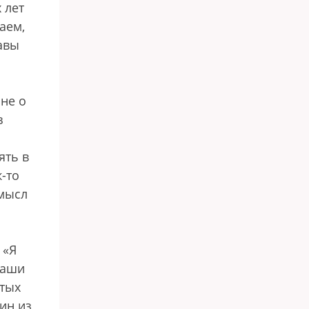
 лет
аем,
авы
 не о
з
ять в
-то
смысл
 «Я
наши
стых
дин из