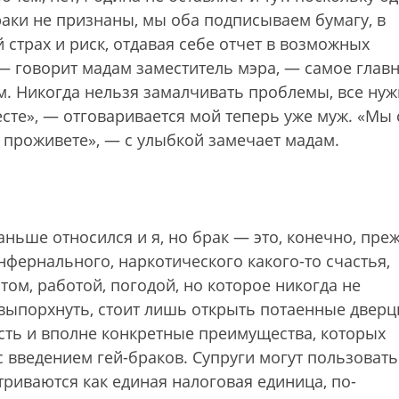
раки не признаны, мы оба подписываем бумагу, в
 страх и риск, отдавая себе отчет в возможных
 — говорит мадам заместитель мэра, — самое главн
м. Никогда нельзя замалчивать проблемы, все ну
есте», — отговаривается мой теперь уже муж. «Мы 
е проживете», — с улыбкой замечает мадам.
аньше относился и я, но брак — это, конечно, пре
нфернального, наркотического какого-то счастья,
том, работой, погодой, но которое никогда не
е выпорхнуть, стоит лишь открыть потаенные двер
сть и вполне конкретные преимущества, которых
 введением гей-браков. Супруги могут пользовать
риваются как единая налоговая единица, по-