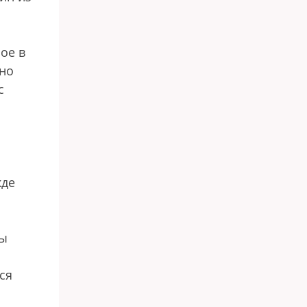
ое в
жно
с
жде
цы
ся