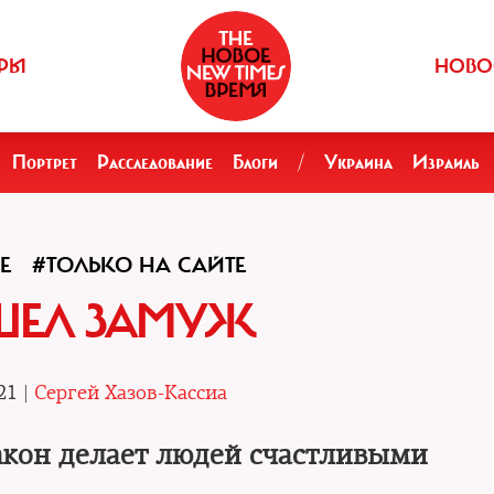
РЫ
НОВО
Портрет
Расследование
Блоги
/
Украина
Израиль
Е
#ТОЛЬКО НА САЙТЕ
ШЕЛ ЗАМУЖ
21 |
Сергей Хазов-Кассиа
акон делает людей счастливыми