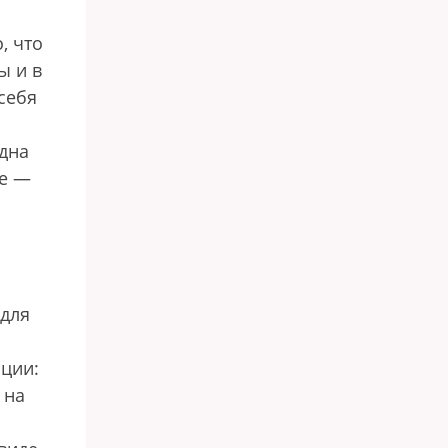
, что
ы и в
себя
одна
бе —
 для
ации:
 на