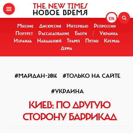
THE NEW TIMES
НОВОЕ ВРЕМЯ
EN
Мнение
Дискуссия
Интервью
Репрессии
Портрет
Расследование
Блоги
/
Украина
Израиль
Навальный
Трамп
Путин
Кремль
Дума
#МАЙДАН-2014
#ТОЛЬКО НА САЙТЕ
#УКРАИНА
КИЕВ: ПО ДРУГУЮ
СТОРОНУ БАРРИКАД