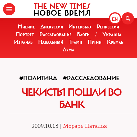
THE NEW TIMES
НОВОЕ ВРЕМЯ
EN
Мнение
Дискуссия
Интервью
Репрессии
Портрет
Расследование
Блоги
/
Украина
Израиль
Навальный
Трамп
Путин
Кремль
Дума
#ПОЛИТИКА
#РАССЛЕДОВАНИЕ
ЧЕКИСТЫ ПОШЛИ ВО
БАНК
2009.10.13 |
Морарь Наталья