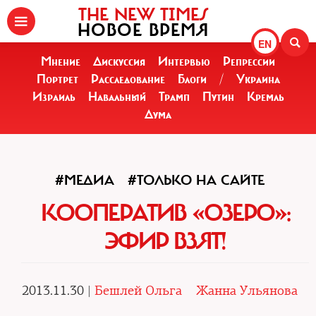
THE NEW TIMES
НОВОЕ ВРЕМЯ
EN
Мнение
Дискуссия
Интервью
Репрессии
Портрет
Расследование
Блоги
/
Украина
Израиль
Навальный
Трамп
Путин
Кремль
Дума
#МЕДИА
#ТОЛЬКО НА САЙТЕ
КООПЕРАТИВ «ОЗЕРО»:
ЭФИР ВЗЯТ!
2013.11.30 |
Бешлей Ольга
Жанна Ульянова