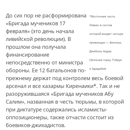
До сих пор не расформирована
*Восточная часть
«Бригада мучеников 17
Ливии, в состав
февраля» (это день начала
которой входят четыре
ливийской революции). В
провинции — Бенгази,
прошлом она получала
Джебаль Ахдар
финансирование
(Зеленая гора), Тобрук
непосредственно от министра
и Адждабия
обороны. Ее 12 батальонов по-
прежнему держат под контролем весь боевой
арсенал и все казармы Киренаики*. Так и не
разоружившаяся «Бригада мучеников Абу
Салим», названная в честь тюрьмы, в которой
при диктатуре содержались исламисты-
оппозиционеры, также отчасти состоит из
боевиков-джихадистов.