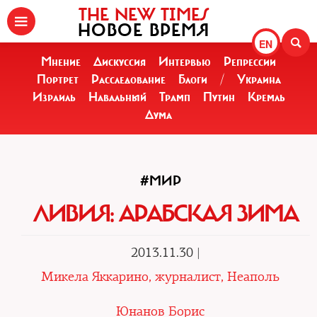
THE NEW TIMES
НОВОЕ ВРЕМЯ
EN
Мнение
Дискуссия
Интервью
Репрессии
Портрет
Расследование
Блоги
/
Украина
Израиль
Навальный
Трамп
Путин
Кремль
Дума
#МИР
ЛИВИЯ: АРАБСКАЯ ЗИМА
2013.11.30 |
Микела Яккарино, журналист, Неаполь
Юнанов Борис