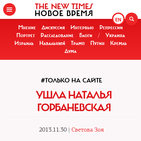
THE NEW TIMES
НОВОЕ ВРЕМЯ
EN
Мнение
Дискуссия
Интервью
Репрессии
Портрет
Расследование
Блоги
/
Украина
Израиль
Навальный
Трамп
Путин
Кремль
Дума
#ТОЛЬКО НА САЙТЕ
УШЛА НАТАЛЬЯ
ГОРБАНЕВСКАЯ
2013.11.30 |
Светова Зоя