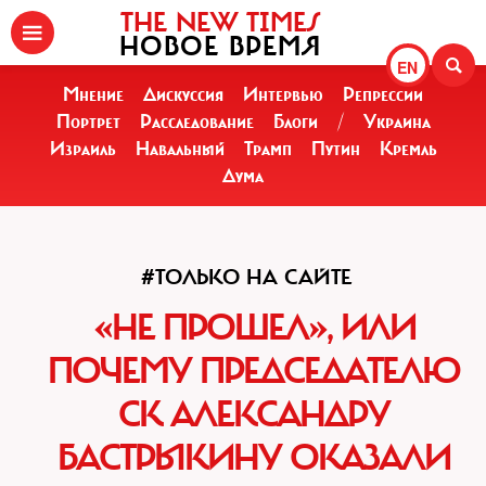
THE NEW TIMES
НОВОЕ ВРЕМЯ
EN
Мнение
Дискуссия
Интервью
Репрессии
Портрет
Расследование
Блоги
/
Украина
Израиль
Навальный
Трамп
Путин
Кремль
Дума
#ТОЛЬКО НА САЙТЕ
«НЕ ПРОШЕЛ», ИЛИ
ПОЧЕМУ ПРЕДСЕДАТЕЛЮ
СК АЛЕКСАНДРУ
БАСТРЫКИНУ ОКАЗАЛИ