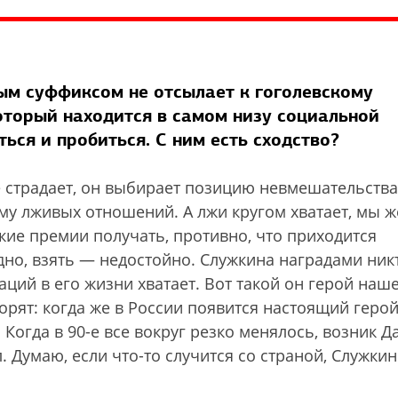
м суффиксом не отсылает к гоголевскому
торый находится в самом низу социальной
ься и пробиться. С ним есть сходство?
е страдает, он выбирает позицию невмешательства
ему лживых отношений. А лжи кругом хватает, мы ж
кие премии получать, противно, что приходится
удно, взять — недостойно. Служкина наградами ник
туаций в его жизни хватает. Вот такой он герой наш
орят: когда же в России появится настоящий герой
 Когда в 90-е все вокруг резко менялось, возник Д
 Думаю, если что-то случится со страной, Служкин