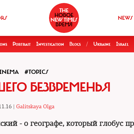
ORS
NEWS
ions
Portrait
Investigation
Blogs
/
Ukraine
Israel
INEMA
#TOPICS
ШЕГО БЕЗВРЕМЕНЬЯ
11.16 |
Galitskaya Olga
кий - о географе, который глобус п