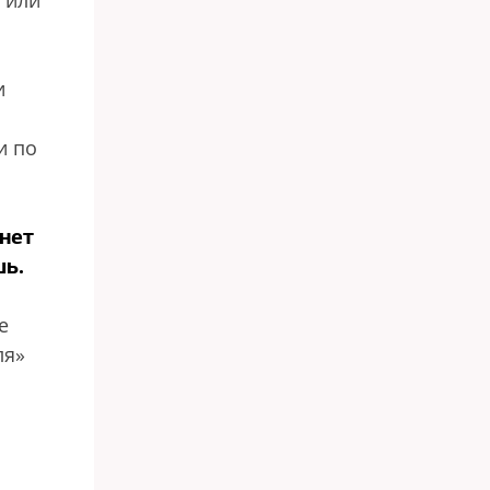
 или
и
и по
нет
шь.
е
ля»