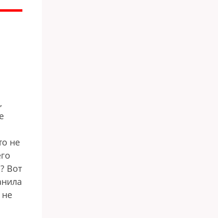
,
е
то не
его
? Вот
анила
 не