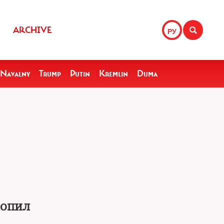
ARCHIVE
РУ
Navalny
Trump
Putin
Kremlin
Duma
ропил