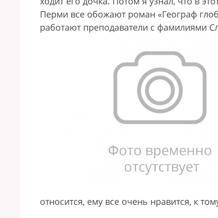
ходит его дочка. Потом я узнал, что в э
Перми все обожают роман «Географ глобу
работают преподаватели с фамилиями Сл
относится, ему все очень нравится, к то