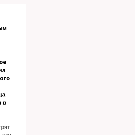
ным
ое
ил
ного
ца
 в
трят