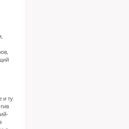
,
ов,
ющий
 и ту
отив
ий-
а