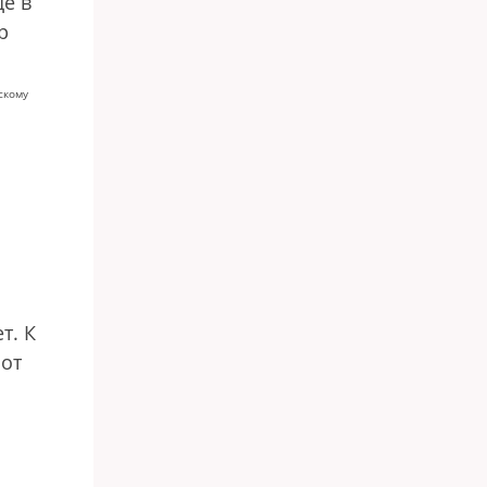
ще в
р
скому
т. К
 от