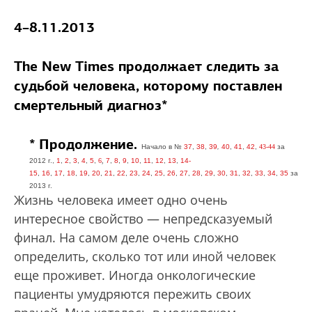
4–8.11.2013
The New Times продолжает следить за
судьбой человека, которому поставлен
смертельный диагноз*
*
Продолжение.
Начало в
№
37
,
38
,
39
,
40
,
41
,
42
,
43-44
за
2012 г
.,
1
,
2
,
3
,
4
,
5
,
6
,
7
,
8
,
9
,
10
,
11
,
12
,
13
,
14-
15
,
16
,
17
,
18
,
19
,
20
,
21
,
22
,
23
,
24
,
25
,
26
,
27
,
28
,
29
,
30
,
31
,
32
,
33
,
34
,
35
за
2013
г.
Жизнь человека имеет одно очень
интересное свойство — непредсказуемый
финал. На самом деле очень сложно
определить, сколько тот или иной человек
еще проживет. Иногда онкологические
пациенты умудряются пережить своих