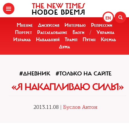
THE NEW TIMES
НОВОЕ ВРЕМЯ
EN
Мнение
Дискуссия
Интервью
Репрессии
Портрет
Расследование
Блоги
/
Украина
Израиль
Навальный
Трамп
Путин
Кремль
Дума
#ДНЕВНИК
#ТОЛЬКО НА САЙТЕ
«Я НАКАПЛИВАЮ СИЛЫ»
2013.11.08 |
Буслов Антон