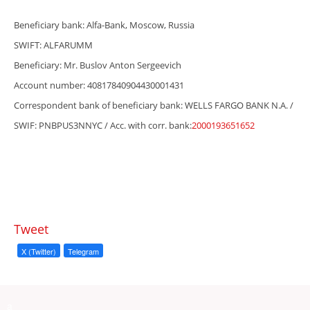
Beneficiary bank: Alfa-Bank, Moscow, Russia
SWIFT: ALFARUMM
Beneficiary: Mr. Buslov Anton Sergeevich
Account number: 40817840904430001431
Correspondent bank of beneficiary bank: WELLS FARGO BANK N.A. /
SWIF: PNBPUS3NNYC / Acc. with corr. bank:
2000193651652
Tweet
X (Twitter)
Telegram
a