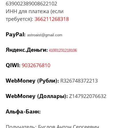
639002389008622102
ИНН для платежа (если
требуется):
366211268318
PayPal:
astroaist@gmail.com
Яндекс.Деньги:
41001231218106
QIWI:
9032676810
WebMoney (Рубли):
R326748372213
WebMoney (Доллары):
Z147922076632
Альфа-Банк:
Получатель: Буслов Антон Сергеевич