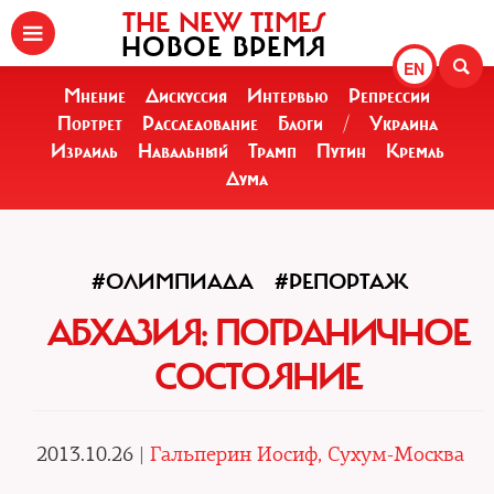
THE NEW TIMES
НОВОЕ ВРЕМЯ
EN
Мнение
Дискуссия
Интервью
Репрессии
Портрет
Расследование
Блоги
/
Украина
Израиль
Навальный
Трамп
Путин
Кремль
Дума
#ОЛИМПИАДА
#РЕПОРТАЖ
АБХАЗИЯ: ПОГРАНИЧНОЕ
СОСТОЯНИЕ
2013.10.26 |
Гальперин Иосиф, Сухум-Москва