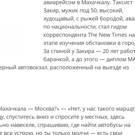
авиарейсом в Махачкалу. Таксист
Закир, мужик под 50, высокий,
худощавый, с рыжей бородой, ав
по национальности, стал гидом
корреспондента The New Times на
этапе изучения обстановки в горо
За спиной у Закира — 20 лет рабо
баранкой, а до этого — диплом М
верный автовокзал, расположенный на выезде из
 Махачкала — Москва?» — «Нет, у нас такого маршр
у, спуститесь вниз и спросите у местных, здесь
льно навеселе, спрашиваю, где найти автобусы на
бе все устрою, но ты только молчи — есть свои