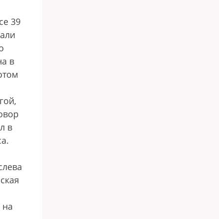
се 39
жали
о
на в
отом
гой,
овор
л в
а.
слева
зская
 на