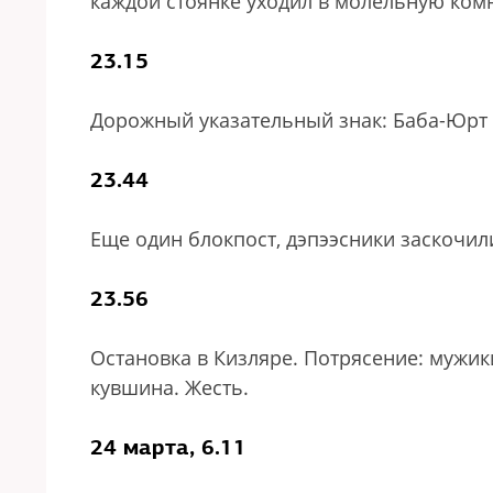
каждой стоянке уходил в молельную комн
23.15
Дорожный указательный знак: Баба-Юрт 
23.44
Еще один блокпост, дэпээсники заскочили
23.56
Остановка в Кизляре. Потрясение: мужик
кувшина. Жесть.
24 марта, 6.11