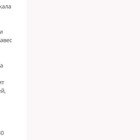
кала
и
навес
га
ит
й,
30