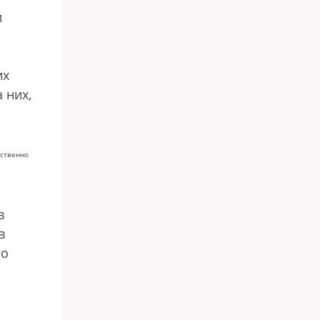
и
их
 них,
тственно
в
в
го