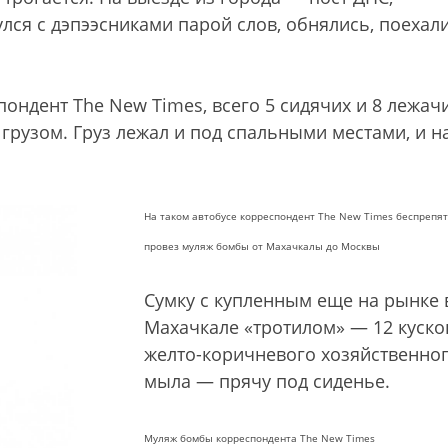
лся с дэпээсниками парой слов, обнялись, поехал
пондент The New Times, всего 5 сидячих и 8 лежач
 грузом. Груз лежал и под спальными местами, и на
На таком автобусе корреспондент The New Times беспрепя
провез муляж бомбы от Махачкалы до Москвы
Сумку с купленным еще на рынке 
Махачкале «тротилом» — 12 куско
желто-коричневого хозяйственно
мыла — прячу под сиденье.
Муляж бомбы корреспондента The New Times