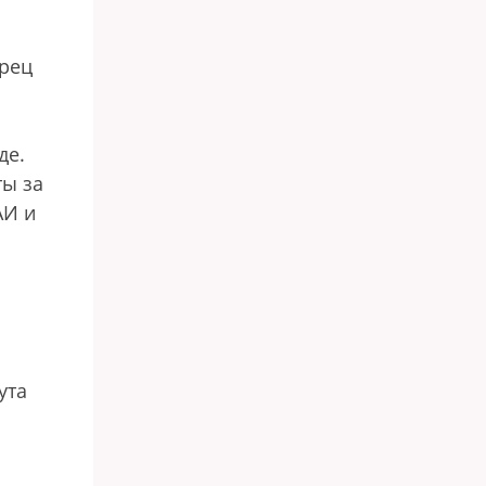
арец
де.
ты за
АИ и
ута