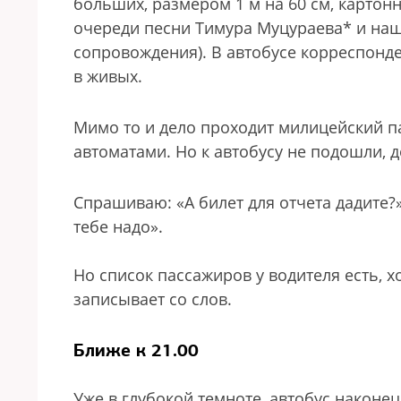
больших, размером 1 м на 60 см, картон
очереди песни Тимура Муцураева* и наш
сопровождения). В автобусе корреспонден
в живых.
Мимо то и дело проходит милицейский па
автоматами. Но к автобусу не подошли, д
Спрашиваю: «А билет для отчета дадите?»
тебе надо».
Но список пассажиров у водителя есть, х
записывает со слов.
Ближе к 21.00
Уже в глубокой темноте, автобус наконец