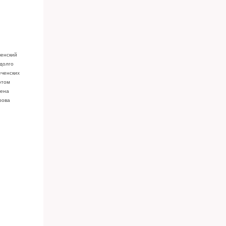
ченский
 долго
еченских
отом
мена
рова