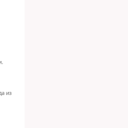
и.
да из