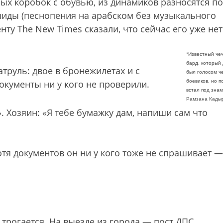
ных коробок с обувью, из динамиков разносятся по
иды (песнопения на арабском без музыкального
ту The New Times сказали, что сейчас его уже нет
*Известный че
бард, который
труль: двое в бронежилетах и с
был голосом ч
окументы ни у кого не проверили.
боевиков, но п
встал под зна
Рамзана Кады
. Хозяин: «Я тебе бумажку дам, напиши сам что
отя документов он ни у кого тоже не спрашивает —
 трогается. На выезде из города — пост ДПС,