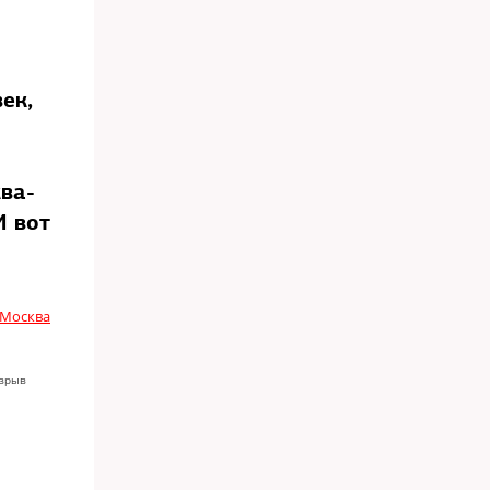
ек,
ва-
И вот
 Москва
взрыв