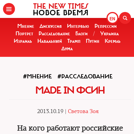
THE NEW TIMES
НОВОЕ ВРЕМЯ
EN
Мнение
Дискуссия
Интервью
Репрессии
Портрет
Расследование
Блоги
/
Украина
Израиль
Навальный
Трамп
Путин
Кремль
Дума
#МНЕНИЕ
#РАССЛЕДОВАНИЕ
MADE IN ФСИН
2013.10.19 |
Светова Зоя
На кого работают российские