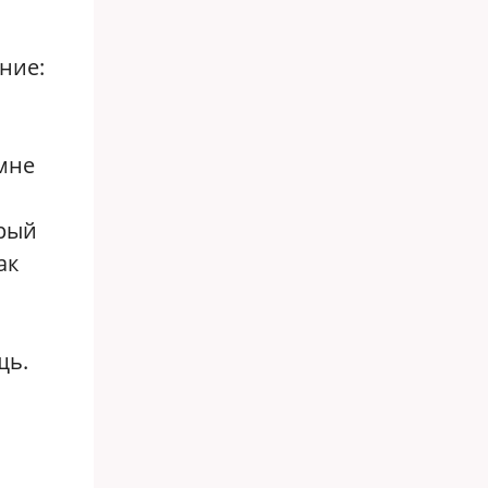
ние:
й
 мне
арый
ак
щь.