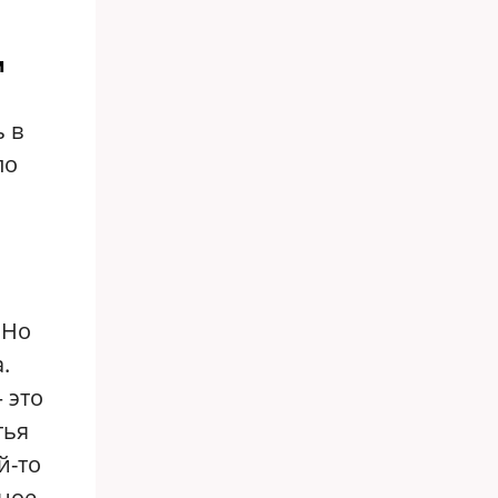
м
ь в
ло
 Но
.
 это
тья
й-то
жное