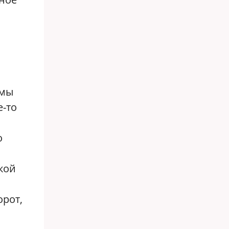
 мы
е-то
о
акой
орот,