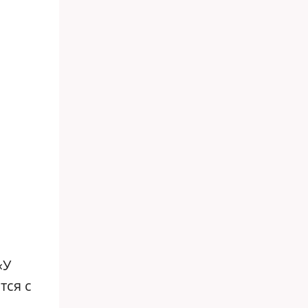
«У
тся с