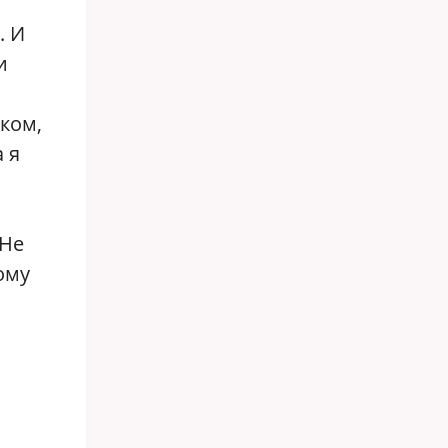
. И
и
ком,
 я
 Не
ому