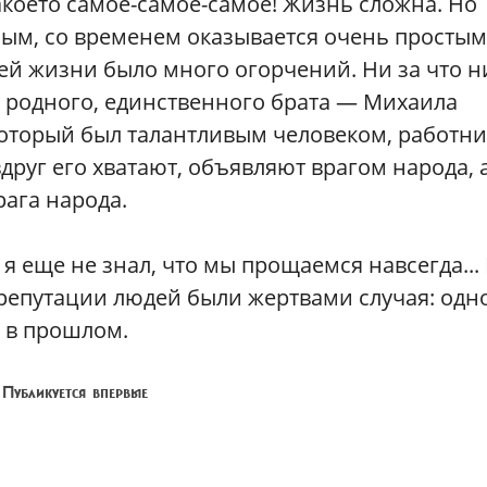
акоето самое-самое-самое! Жизнь сложна. Но
ным, со временем оказывается очень простым
оей жизни было много огорчений. Ни за что н
о родного, единственного брата — Михаила
который был талантливым человеком, работни
руг его хватают, объявляют врагом народа, а
ага народа.
, я еще не знал, что мы прощаемся навсегда...
 репутации людей были жертвами случая: одн
е в прошлом.
) Публикуется впервые