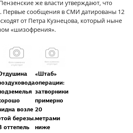
 Пензенские же власти утверждают, что
я. Первые сообщения в СМИ датированы 12
исходят от Петра Кузнецова, который ныне
озом «шизофрения».
Отдушина
«Штаб»
воздуховода
операции:
подземелья
затворники
хорошо
примерно
видна возле
20
этой березы.
метрами
В оттепель
ниже