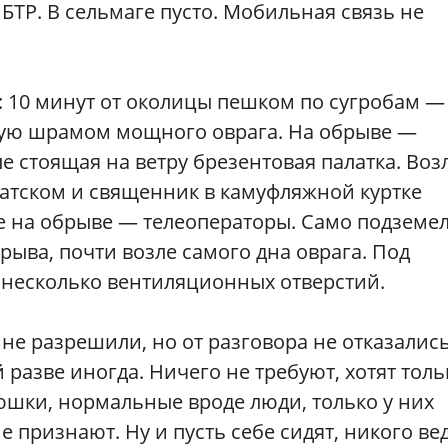
 БТР. В сельмаге пусто. Мобильная связь не
: 10 минут от околицы пешком по сугробам —
нную шрамом мощного оврага. На обрыве —
 стоящая на ветру брезентовая палатка. Воз
атском и священник в камуфляжной куртке
же на обрыве — телеоператоры. Само подземе
ыва, почти возле самого дна оврага. Под
 несколько вентиляционных отверстий.
е разрешили, но от разговора не отказались
разве иногда. Ничего не требуют, хотят толь
тюшки, нормальные вроде люди, только у них
 признают. Ну и пусть себе сидят, никого ве