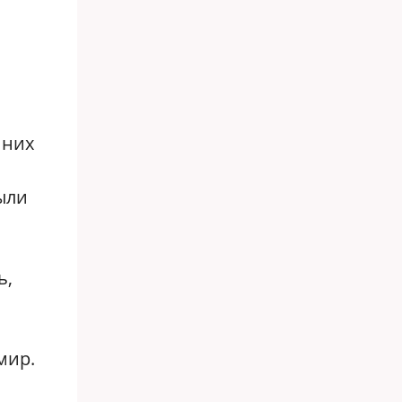
 них
ыли
ь,
мир.