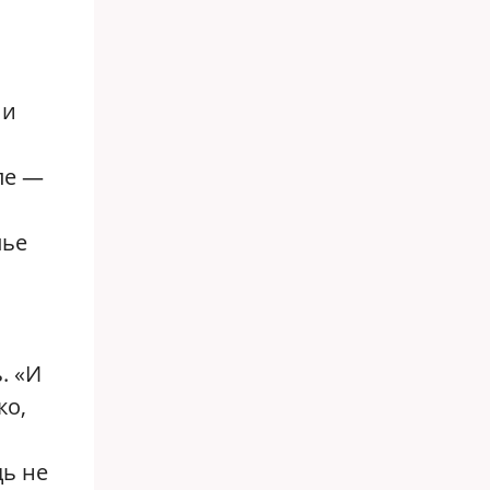
 и
ле —
лье
. «И
ко,
дь не