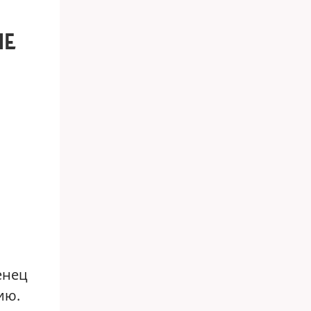
HE
енец
ию.