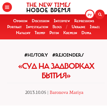
THE NEW TIMES
НОВОЕ ВРЕМЯ
РУ
Opinion
Discussion
Interview
Repressions
Portrait
Investigation
Blogs
/
Ukraine
Israel
Navalny
Trump
Putin
Kremlin
Duma
#HISTORY
#REJOINDERS
«СУД НА ЗАДВОРКАХ
БЫТИЯ»
2013.10.05 |
Baronova Mariya