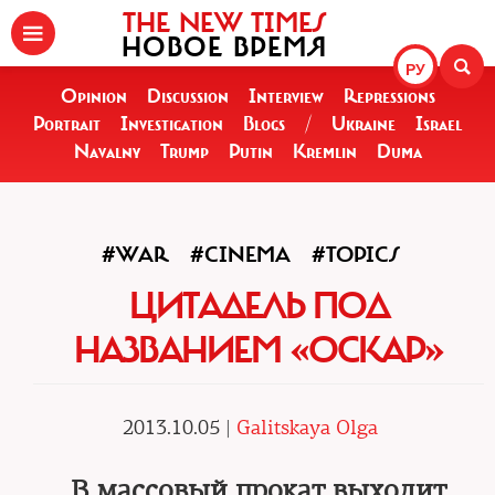
THE NEW TIMES
НОВОЕ ВРЕМЯ
РУ
Opinion
Discussion
Interview
Repressions
Portrait
Investigation
Blogs
/
Ukraine
Israel
Navalny
Trump
Putin
Kremlin
Duma
#WAR
#CINEMA
#TOPICS
ЦИТАДЕЛЬ ПОД
НАЗВАНИЕМ «ОСКАР»
2013.10.05 |
Galitskaya Olga
В массовый прокат выходит