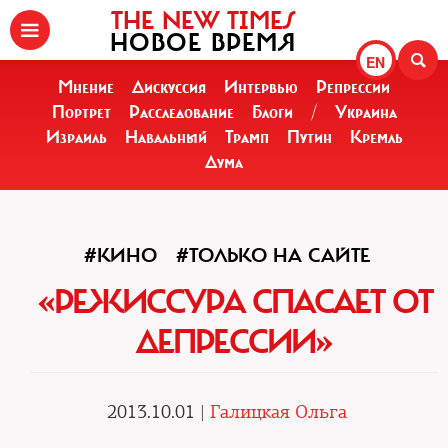
THE NEW TIMES
НОВОЕ ВРЕМЯ
EN
Мнение
Дискуссия
Интервью
Репрессии
Портрет
Расследование
Блоги
/
Украина
Израиль
Навальный
Трамп
Путин
Кремль
Дума
#КИНО
#ТОЛЬКО НА САЙТЕ
«РЕЖИССУРА СПАСАЕТ ОТ
ДЕПРЕССИИ»
2013.10.01 |
Галицкая Ольга