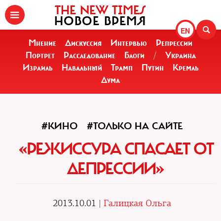
THE NEW TIMES
НОВОЕ ВРЕМЯ
EN
Мнение
Дискуссия
Интервью
Репрессии
Портрет
Расследование
Блоги
/
Украина
Израиль
Навальный
Трамп
Путин
Кремль
Дума
#КИНО
#ТОЛЬКО НА САЙТЕ
«РЕЖИССУРА СПАСАЕТ ОТ
ДЕПРЕССИИ»
2013.10.01 |
Галицкая Ольга