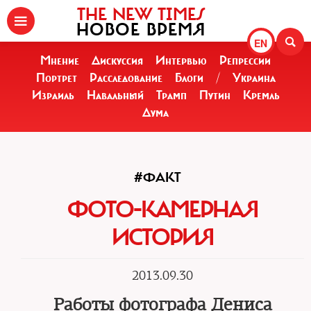
THE NEW TIMES
НОВОЕ ВРЕМЯ
EN
Мнение
Дискуссия
Интервью
Репрессии
Портрет
Расследование
Блоги
/
Украина
Израиль
Навальный
Трамп
Путин
Кремль
Дума
#ФАКТ
ФОТО-КАМЕРНАЯ
ИСТОРИЯ
2013.09.30
Работы фотографа Дениса