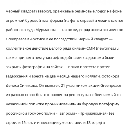
Черный квадрат (вверху), оранжевые резиновые лодки на фоне
огромной буровой платформы (на фото справа) и люди в клетке
районного суда Мурманска — таков видеоряд акции активистов
Greenpeace в Арктике и ее последствий. Черный квадрат —
коллективное действие целого ряда онлайн-СМИ (newtimes.ru
также принял в нем участие): подобными квадратами были
закрыты фотографии на сайтах — в знак протеста против
задержания и ареста на два месяца нашего коллеги, фотокора
Дениса Синякова. Он вместе с 21 участником акции Greenpeace
из разных стран был отправлен за решетку как обвиняемый «в
незаконной попытке проникновения» на буровую платформу
российской госмонополии «Газпрома» «Приразломная» (ее
строили 15 лет, и инвестиции уже составили $3 млрд) в