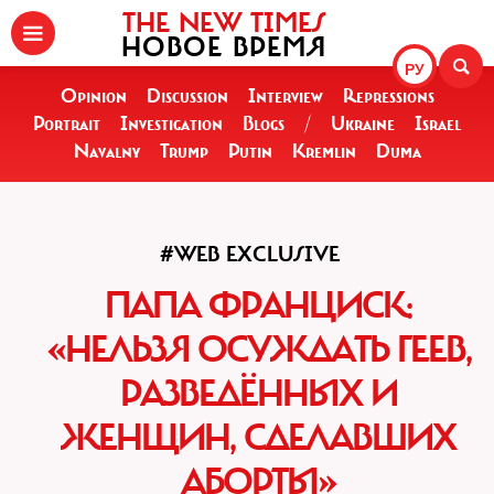
THE NEW TIMES
НОВОЕ ВРЕМЯ
РУ
Opinion
Discussion
Interview
Repressions
Portrait
Investigation
Blogs
/
Ukraine
Israel
Navalny
Trump
Putin
Kremlin
Duma
#WEB EXCLUSIVE
ПАПА ФРАНЦИСК:
«НЕЛЬЗЯ ОСУЖДАТЬ ГЕЕВ,
РАЗВЕДЁННЫХ И
ЖЕНЩИН, СДЕЛАВШИХ
АБОРТЫ»