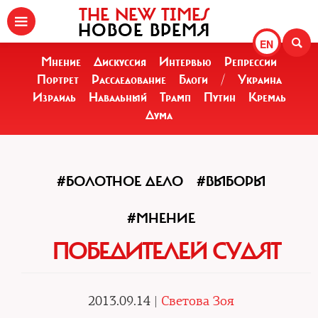
THE NEW TIMES
НОВОЕ ВРЕМЯ
EN
Мнение
Дискуссия
Интервью
Репрессии
Портрет
Расследование
Блоги
/
Украина
Израиль
Навальный
Трамп
Путин
Кремль
Дума
#БОЛОТНОЕ ДЕЛО
#ВЫБОРЫ
#МНЕНИЕ
ПОБЕДИТЕЛЕЙ СУДЯТ
2013.09.14 |
Светова Зоя