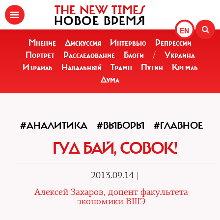
THE NEW TIMES
НОВОЕ ВРЕМЯ
EN
Мнение
Дискуссия
Интервью
Репрессии
Портрет
Расследование
Блоги
/
Украина
Израиль
Навальный
Трамп
Путин
Кремль
Дума
#АНАЛИТИКА
#ВЫБОРЫ
#ГЛАВНОЕ
ГУД БАЙ, СОВОК!
2013.09.14 |
Алексей Захаров, доцент факультета
экономики ВШЭ