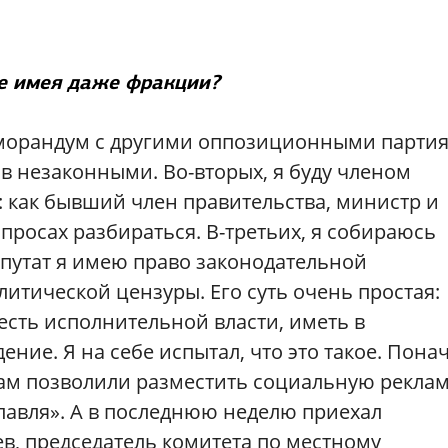
не имея даже фракции?
еморандум с другими оппозиционными партия
в незаконными. Во-вторых, я буду членом
: как бывший член правительства, министр и
опросах разбираться. В-третьих, я собираюсь
епутат я имею право законодательной
итической цензуры. Его суть очень простая:
есть исполнительной власти, иметь в
ние. Я на себе испытал, что это такое. Понач
нам позволили разместить социальную реклам
лавля». А в последнюю неделю приехал
в, председатель комитета по местному