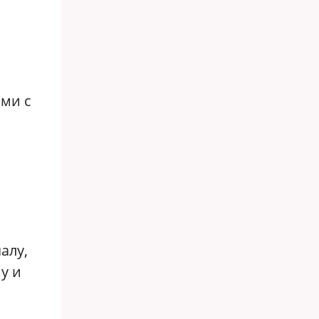
ми с
алу,
у и