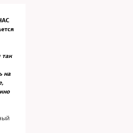
НАС
ается
 так
ь на
е,
ожно
нный