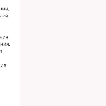
нии,
елей
ения
ния,
т
лив