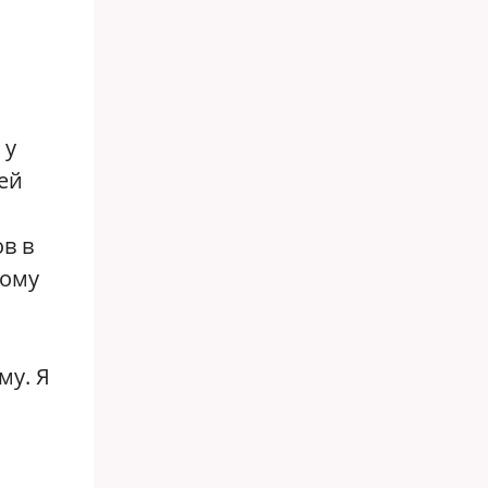
 у
ей
ов в
тому
му. Я