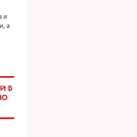
а и
и, а
с
Й В
НО