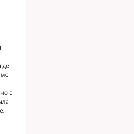
Я
где
имо
но с
ыла
е.