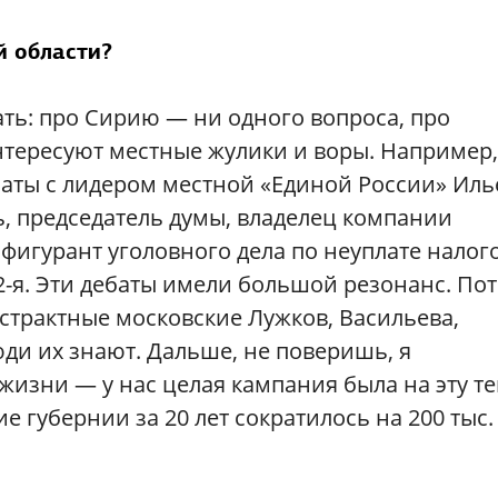
й области?
зать: про Сирию — ни одного вопроса, про
нтересуют местные жулики и воры. Например,
баты с лидером местной «Единой России» Иль
, председатель думы, владелец компании
 фигурант уголовного дела по неуплате налог
ь 2-я. Эти дебаты имели большой резонанс. По
бстрактные московские Лужков, Васильева,
юди их знают. Дальше, не поверишь, я
жизни — у нас целая кампания была на эту те
ие губернии за 20 лет сократилось на 200 тыс.