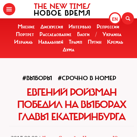
THE NEW TIMES
НОВОЕ ВРЕМЯ
EN
Мнение
Дискуссия
Интервью
Репрессии
Портрет
Расследование
Блоги
/
Украина
Израиль
Навальный
Трамп
Путин
Кремль
Дума
#ВЫБОРЫ
#СРОЧНО В НОМЕР
ЕВГЕНИЙ РОЙЗМАН
ПОБЕДИЛ НА ВЫБОРАХ
ГЛАВЫ ЕКАТЕРИНБУРГА