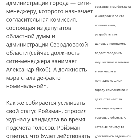
администрации города — сити-
составлением бюджета
менеджеру, которого назначает
и контролем за его
согласительная комиссия,
исполнением,
состоящая из депутатов
разрабатывает
областной думы и
администрации Свердловской
целевые программы,
области (сейчас должность
ведает городским
сити-менеджера занимает
имуществом и землей,
Александр Якоб). А должность
в том числе и
мэра стала де-факто
принадлежащими
номинальной*.
городу компаниями, и
даже отвечает за
Как же собирается усиливать
«нестационарные
свой статус Ройзман, спросил
торговые объекты»,
журнал у кандидата во время
подсчета голосов. Ройзман
которые почему-то
ответил, что будет действовать
удостоились отдельной