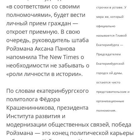
«в соответствии со своими
строчки в уставе. У
полномочиями», будет вести
мэра же, который
личный прием граждан —
официально
откроет приемную. В свою
называется Главой
очередь, руководитель штаба
Екатеринбурга —
Ройзмана Аксана Панова
Председателем
напомнила The New Times о
Екатеринбургской
необходимости не забывать о
«роли личности в истории».
городск ой думы,
остаются чисто
По словам екатеринбургского
представительские и
политолога Фёдора
организационные
Крашенинникова, президента
полномочия.
Института развития и
модернизации общественных связей, победа
Ройзмана — это конец политической карьеры