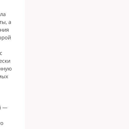
ла
ы, а
ения
орой
с
ески
анную
мых
й —
то