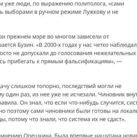
ом уже люди, по выражению политолога, «сами
ить выборами в ручном режиме Лужкову и не
и прежнем мэре во многом зависели от
ется Бузин. «В 2000-х годах у нас четко наблюда
росто не допускали до голосования нежелательных
ось прибегать к прямым фальсификациям», —
дачу слишком топорно, последствий могли не
у один раз, из нее уже не исчезали. Чиновник вну
вила. Он знал, что если что-нибудь случится, сис
но поэтому сами чиновники были готовы на лока
 потому что знали, что система их не сдаст».
о мнению Орешкина, была впервые нащупана нова