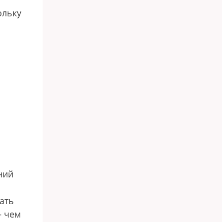
ольку
ний
ать
— чем