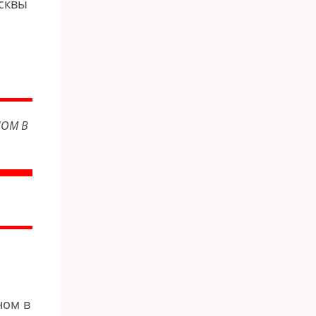
сквы
НОМ В
ном в