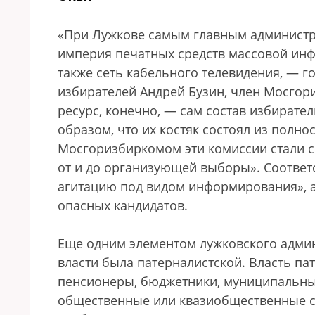
«При Лужкове самым главным администр
империя печатных средств массовой инф
также сеть кабельного телевидения, — 
избирателей Андрей Бузин, член Мосгор
ресурс, конечно, — сам состав избирате
образом, что их костяк состоял из полн
Мосгоризбиркомом эти комиссии стали с
от и до организующей выборы». Соотве
агитацию под видом информирования», 
опасных кандидатов.
Еще одним элементом лужковского админ
власти была патерналистской. Власть п
пенсионеры, бюджетники, муниципальные
общественные или квазиобщественные ст