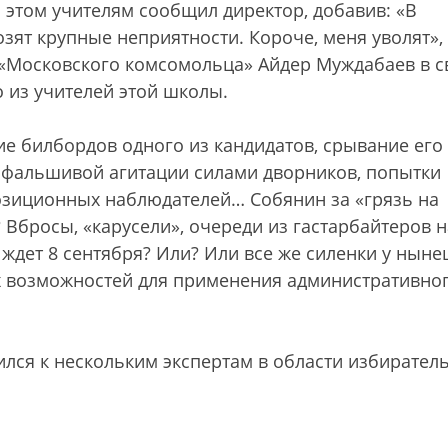
б этом учителям сообщил директор, добавив: «В
зят крупные неприятности. Короче, меня уволят»,
а «Московского комсомольца» Айдер Муждабаев в 
о из учителей этой школы.
е билбордов одного из кандидатов, срывание его
фальшивой агитации силами дворников, попытки
озиционных наблюдателей… Собянин за «грязь на
 Вбросы, «карусели», очереди из гастарбайтеров н
 ждет 8 сентября? Или? Или все же силенки у нын
их возможностей для применения административно
лся к нескольким экспертам в области избирател