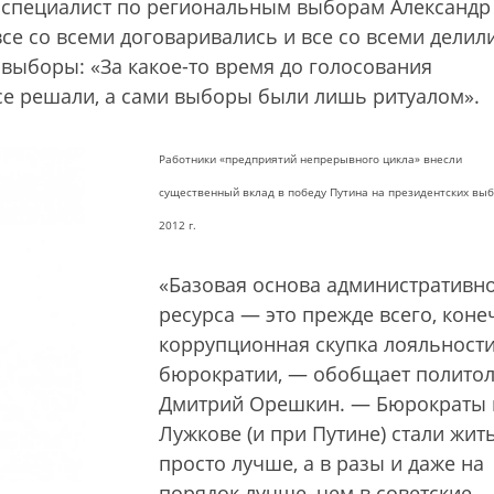
т специалист по региональным выборам Александр
«все со всеми договаривались и все со всеми делил
 выборы: «За какое-то время до голосования
се решали, а сами выборы были лишь ритуалом».
Работники «предприятий непрерывного цикла» внесли
существенный вклад в победу Путина на президентских вы
2012 г.
«Базовая основа административн
ресурса — это прежде всего, коне
коррупционная скупка лояльност
бюрократии, — обобщает политол
Дмитрий Орешкин. — Бюрократы 
Лужкове (и при Путине) стали жит
просто лучше, а в разы и даже на
порядок лучше, чем в советские