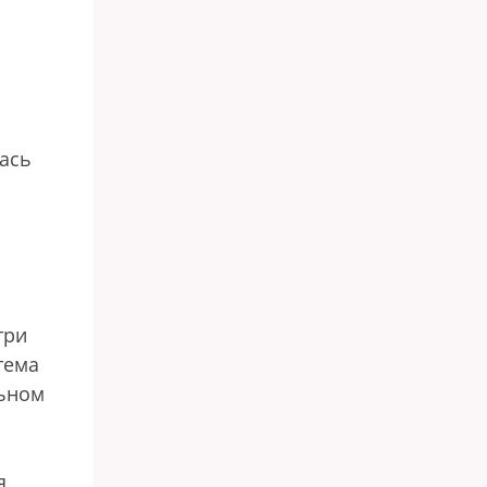
лась
три
тема
льном
я