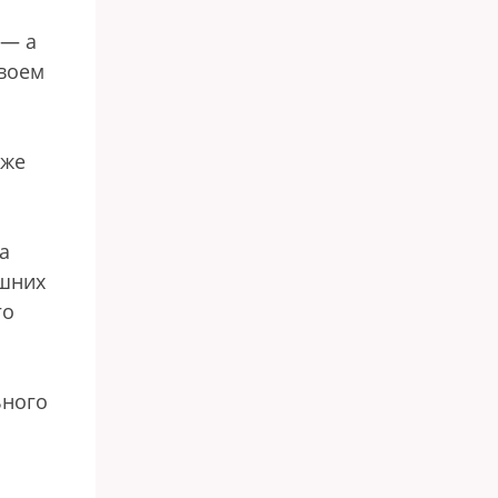
 — а
своем
 же
а
ешних
го
ьного