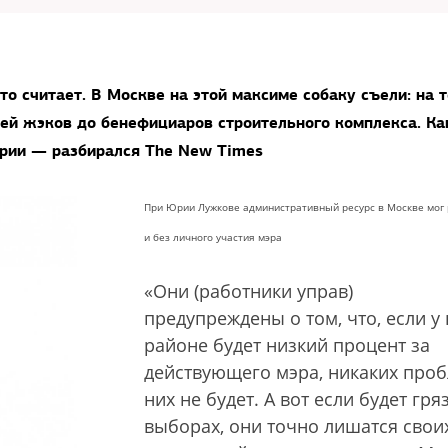
то считает. В Москве на этой максиме собаку съели: на т
ей жэков до бенефициаров строительного комплекса. Ка
эрии — разбирался The New Times
При Юрии Лужкове административный ресурс в Москве мог 
и без личного участия мэра
«Они (работники управ)
предупреждены о том, что, если у 
районе будет низкий процент за
действующего мэра, никаких проб
них не будет. А вот если будет гря
выборах, они точно лишатся свои