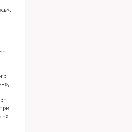
ись».
борах
ого
чно,
и
ог
при
ь не