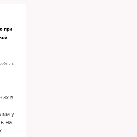
о при
кой
работать
них в
лем у
зь на
х