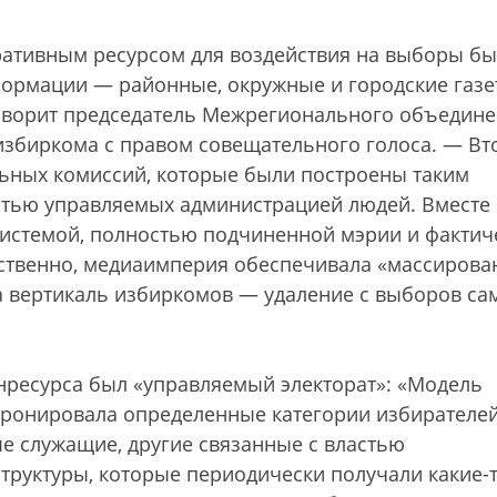
ативным ресурсом для воздействия на выборы бы
ормации — районные, окружные и городские газет
говорит председатель Межрегионального объедин
избиркома с правом совещательного голоса. — Вт
льных комиссий, которые были построены таким
остью управляемых администрацией людей. Вместе 
истемой, полностью подчиненной мэрии и фактич
тственно, медиаимперия обеспечивала «массиров
а вертикаль избиркомов — удаление с выборов са
ресурса был «управляемый электорат»: «Модель
атронировала определенные категории избирателе
 служащие, другие связанные с властью
руктуры, которые периодически получали какие-