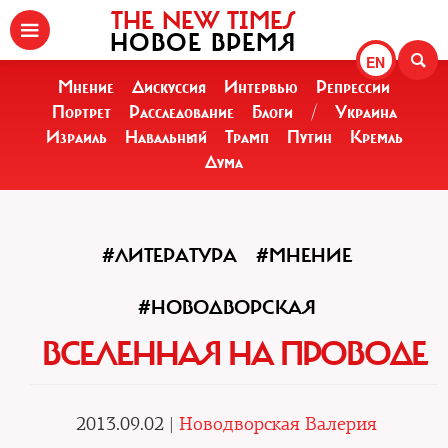
THE NEW TIMES
НОВОЕ ВРЕМЯ
EN
Мнение
Дискуссия
Интервью
Репрессии
Портрет
Расследование
Блоги
/
Украина
Израиль
Навальный
Трамп
Путин
Кремль
Дума
#ЛИТЕРАТУРА
#МНЕНИЕ
#НОВОДВОРСКАЯ
ВСЕЛЕННАЯ НА ПРОВОДЕ
2013.09.02 |
Новодворская Валерия