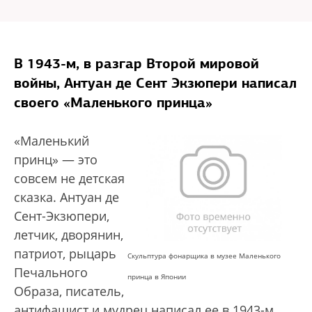
В 1943-м, в разгар Второй мировой
войны, Антуан де Сент Экзюпери написал
своего «Маленького принца»
«Маленький
принц» — это
совсем не детская
сказка. Антуан де
Сент-Экзюпери,
летчик, дворянин,
патриот, рыцарь
Скульптура фонарщика в музее Маленького
Печального
принца в Японии
Образа, писатель,
антифашист и мудрец написал ее в 1943-м,