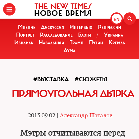
THE NEW TIMES
НОВОЕ ВРЕМЯ
EN
Мнение
Дискуссия
Интервью
Репрессии
Портрет
Расследование
Блоги
/
Украина
Израиль
Навальный
Трамп
Путин
Кремль
Дума
#ВЫСТАВКА
#СЮЖЕТЫ
ПРЯМОУГОЛЬНАЯ ДЫРКА
2013.09.02 |
Александр Шаталов
Мэтры отчитываются перед