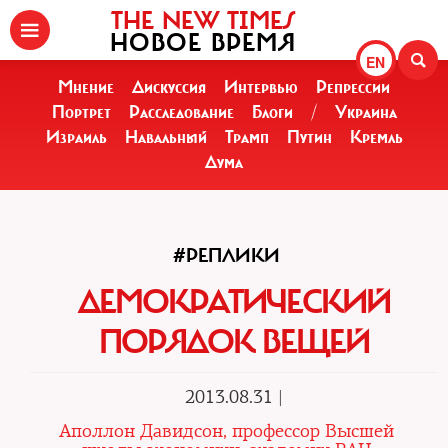
THE NEW TIMES
НОВОЕ ВРЕМЯ
EN
Мнение
Дискуссия
Интервью
Репрессии
Портрет
Расследование
Блоги
/
Украина
Израиль
Навальный
Трамп
Путин
Кремль
Дума
#РЕПЛИКИ
ДЕМОКРАТИЧЕСКИЙ
ПОРЯДОК ВЕЩЕЙ
2013.08.31 |
Аполлон Давидсон, профессор Высшей