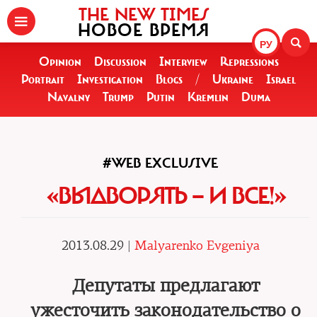
THE NEW TIMES
НОВОЕ ВРЕМЯ
РУ
Opinion
Discussion
Interview
Repressions
Portrait
Investigation
Blogs
/
Ukraine
Israel
Navalny
Trump
Putin
Kremlin
Duma
#WEB EXCLUSIVE
«ВЫДВОРЯТЬ — И ВСЕ!»
2013.08.29 |
Malyarenko Evgeniya
Депутаты предлагают
ужесточить законодательство о