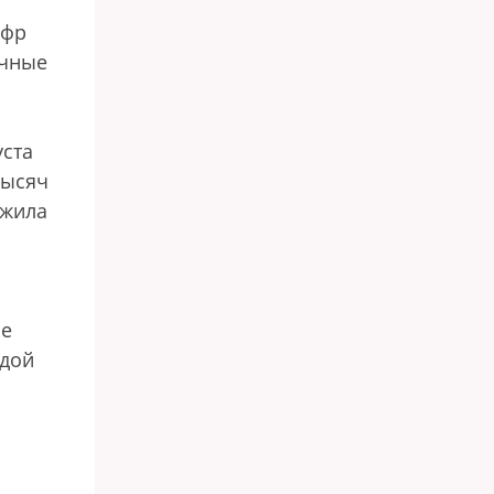
афр
очные
уста
тысяч
ожила
ие
ждой