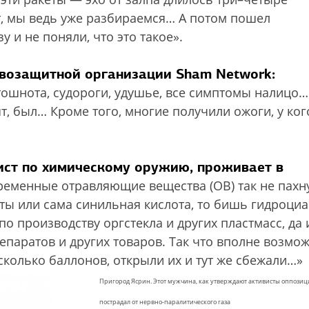
т, мы ведь уже разбираемся… А потом пошел
 и не поняли, что это такое».
авозащитной организации Sham Network:
тошнота, судороги, удушье, все симптомы налицо…
рят, был… Кроме того, многие получили ожоги, у ког
ист по химическому оружию, проживает в
еменные отравляющие вещества (ОВ) так не пахну
ты или сама синильная кислота, то бишь гидроциа
 по производству оргстекла и других пластмасс, да 
репаратов и других товаров. Так что вполне возмо
сколько баллонов, открыли их и тут же сбежали…»
Пригород Ясрин. Этот мужчина, как утверждают активисты оппозиц
пострадал от нервно-паралитического газа