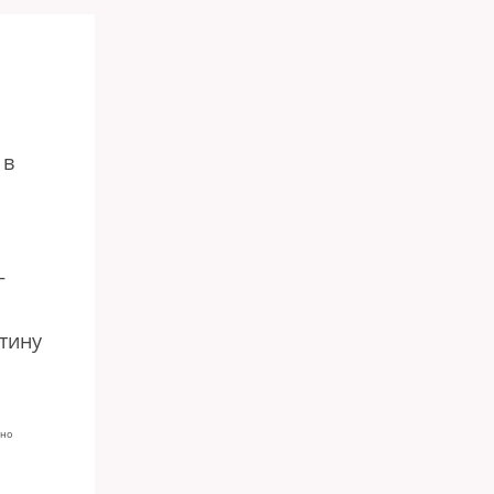
ь
 в
г
тину
ьно