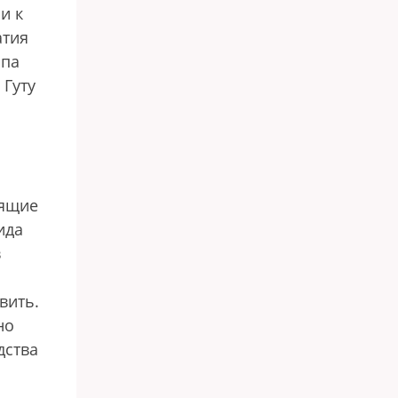
и к
атия
опа
 Гуту
тящие
ида
в
вить.
но
дства