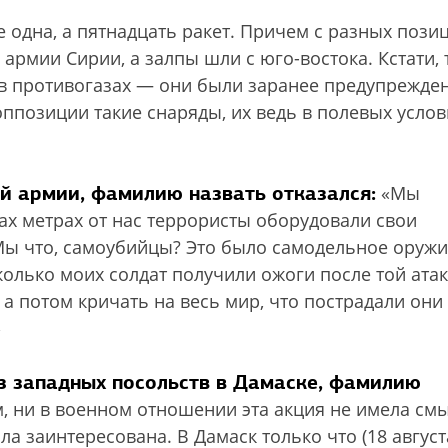
 одна, а пятнадцать ракет. Причем с разных пози
армии Сирии, а залпы шли с юго-востока. Кстати, 
 в противогазах — они были заранее предупрежде
оппозиции такие снаряды, их ведь в полевых услов
й армии, фамилию назвать отказался:
«Мы
тах метрах от нас террористы оборудовали свои
 Мы что, самоубийцы? Это было самодельное оружи
колько моих солдат получили ожоги после той ата
 а потом кричать на весь мир, что пострадали они
»
из западных посольств в Дамаске, фамилию
, ни в военном отношении эта акция не имела смы
ла заинтересована. В Дамаск только что (18 август