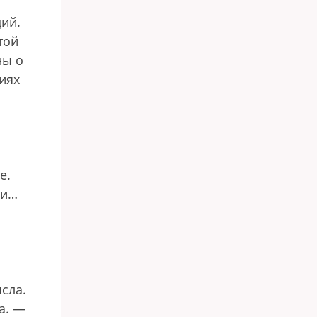
ций.
той
ны о
иях
е.
ки…
сла.
а. —