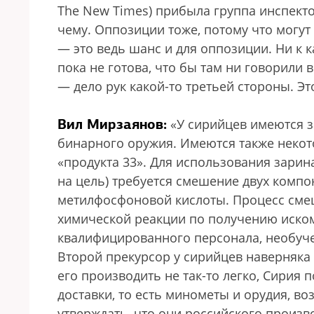
The New Times) прибыла группа инспект
чему. Оппозиции тоже, потому что могут
— это ведь шанс и для оппозиции. Ни к 
пока не готова, что бы там ни говорили в
— дело рук какой-то третьей стороны. Эт
Вил Мирзаянов:
«У сирийцев имеются за
бинарного оружия. Имеются также некот
«продукта 33». Для использования зарин
на цель) требуется смешение двух комп
метилфосфоновой кислоты. Процесс смеш
химической реакции по получению иском
квалифицированного персонала, необуче
Второй прекурсор у сирийцев наверняка
его производить не так-то легко, Сирия п
доставки, то есть минометы и орудия, в
утверждать, что они российского произв