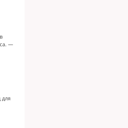
в
са. —
 для