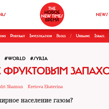
ORS
NEWS
ions
Portrait
Investigation
Blogs
/
Ukraine
Israel
#WORLD
#SYRIA
 С ФРУКТОВЫМ ЗАПАХ
dri Shamun
Kretova Ekaterina
мирное население газом?