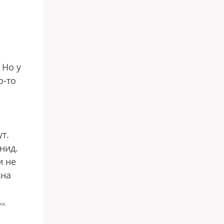
 Но у
о-то
т.
нид.
и не
жна
ии,