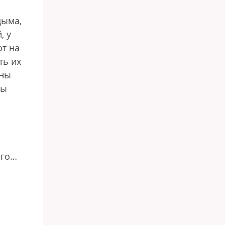
дыма,
, у
от на
ть их
аны
мы
его…