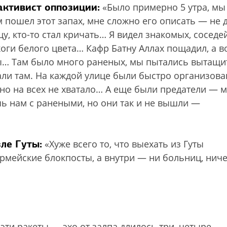
активист оппозиции:
«Было примерно 5 утра, мы
м пошел этот запах, мне сложно его описать — не 
, кто-то стал кричать… Я видел знакомых, соседей
жоги белого цвета… Кафр Батну Аллах пощадил, а в
ты… Там было много раненых, мы пытались вытащи
али там. На каждой улице были быстро организов
но на всех не хватало… А еще были предатели — 
чь нам с ранеными, но они так и не вышли —
ле Гуты:
«Хуже всего то, что выехать из Гуты
рмейские блокпосты, а внутри — ни больниц, нич
 эти ракеты — эхо от залпа длилось три–четыре