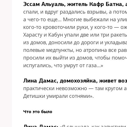
Эссам Альуаль, житель Кафр Батна, 
спали, и вдруг раздались взрывы, а пото
а чего-то еще… Многие выбежали на улицу
кого-то кровоточили руки, у кого-то — о
Харасту и Кабун упали две или три раке
из домов, доносили до дороги и укладыв
полевые медпункты, но атропина все рав
просили их выйти из домов, чтобы помо
испугались, что умрут от газа…»
Лина Дамас, домохозяйка, живет воз
практически невозможно — там кругом а
Детишки умирали сотнями».
Что это было
Лина Дамас:
«Я слышала, как запустили