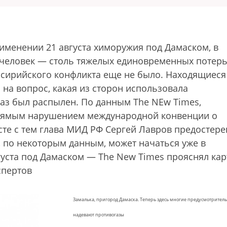
именении 21 августа химоружия под Дамаском, в
0 человек — столь тяжелых единовременных потер
 сирийского конфликта еще не было. Находящиеся
 на вопрос, какая из сторон использовала
аз был распылен. По данным The NEw Times,
 прямым нарушением международной конвенции о
те с тем глава МИД РФ Сергей Лавров предостере
, по некоторым данным, может начаться уже в
уста под Дамаском — The New Times прояснял кар
кспертов
Замалька, пригород Дамаска. Теперь здесь многие предусмотрител
надевают противогазы