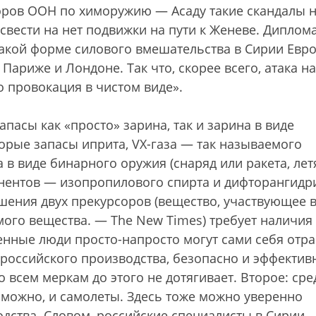
оров ООН по химоружию — Асаду такие скандалы н
 свести на нет подвижки на пути к Женеве. Диплом
какой форме силового вмешательства в Сирии Евр
 Париже и Лондоне. Так что, скорее всего, атака на
о провокация в чистом виде».
пасы как «просто» зарина, так и зарина в виде
орые запасы иприта, VX-газа — так называемого
а в виде бинарного оружия (снаряд или ракета, ле
онентов — изопропилового спирта и дифторангидр
ения двух прекурсоров (вещество, участвующее 
ого вещества. — The New Times) требует наличия
нные люди просто-напросто могут сами себя отра
 российского производства, безопасно и эффектив
о всем меркам до этого не дотягивает. Второе: сре
озможно, и самолеты. Здесь тоже можно уверенно
одства. Словом, российские специалисты в Сирии