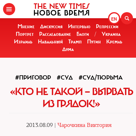
THE NEW TIMES
НОВОЕ ВРЕМЯ
EN
Мнение
Дискуссия
Интервью
Репрессии
Портрет
Расследование
Блоги
/
Украина
Израиль
Навальный
Трамп
Путин
Кремль
Дума
#ПРИГОВОР
#СУД
#СУД/ТЮРЬМА
«КТО НЕ ТАКОЙ — ВЫРВАТЬ
ИЗ ГРЯДОК!»
2013.08.09 |
Чарочкина Виктория