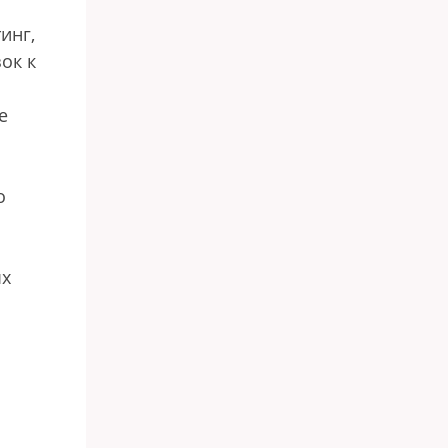
инг,
ок к
е
о
ых