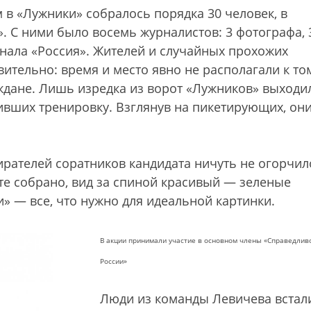
 в «Лужники» собралось порядка 30 человек, в
. С ними было восемь журналистов: 3 фотографа, 
нала «Россия». Жителей и случайных прохожих
ительно: время и место явно не располагали к то
ждане. Лишь изредка из ворот «Лужников» выходи
ивших тренировку. Взглянув на пикетирующих, он
рателей соратников кандидата ничуть не огорчил
те собрано, вид за спиной красивый — зеленые
» — все, что нужно для идеальной картинки.
В акции принимали участие в основном члены «Справедлив
России»
Люди из команды Левичева встал