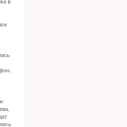
ка в
все
лась
ефон.
и
ева,
дат
ались