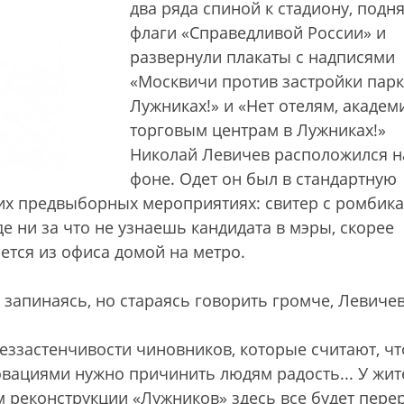
два ряда спиной к стадиону, подн
флаги «Справедливой России» и
развернули плакаты с надписями
«Москвичи против застройки парк
Лужниках!» и «Нет отелям, академ
торговым центрам в Лужниках!»
Николай Левичев расположился н
фоне. Одет он был в стандартную
оих предвыборных мероприятиях: свитер с ромбик
е ни за что не узнаешь кандидата в мэры, скорее
тся из офиса домой на метро.
запинаясь, но стараясь говорить громче, Левиче
еззастенчивости чиновников, которые считают, чт
вациями нужно причинить людям радость... У жит
м реконструкции «Лужников» здесь все будет пере