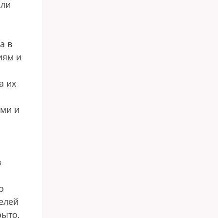
яли
а в
иям и
а их
ами и
в
о
елей
рыто,