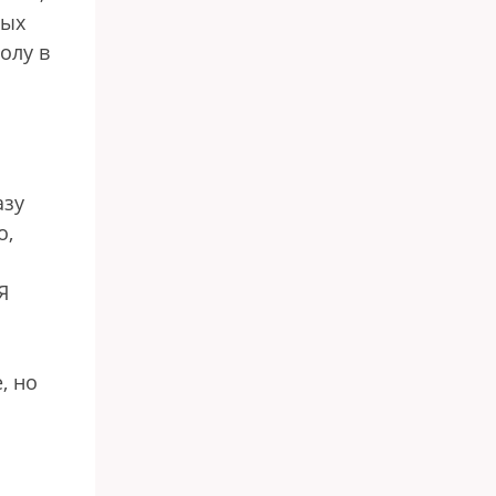
рых
олу в
азу
о,
Я
, но