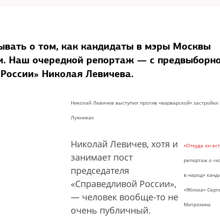
ывать о том, как кандидаты в мэры Москвы
и. Наш очередной репортаж — с предвыборн
 России» Николая Левичева.
Николай Левичев выступил против «варварской» застройки 
Лужниках
Николай Левичев, хотя и
«Откуда он ест
занимает пост
репортаж о «х
председателя
в народ» канд
«Справедливой России»,
«Яблока» Серг
— человек вообще-то не
Митрохина
очень публичный.