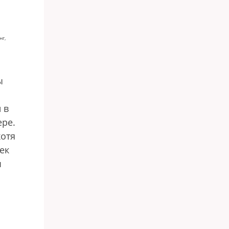
г,
ы
 в
ере.
отя
ек
ы