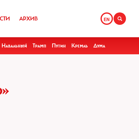
СТИ
АРХИВ
EN
Навальный
Трамп
Путин
Кремль
Дума
Ь»