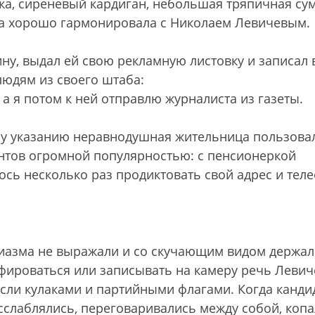
ка, сиреневый кардиган, небольшая тряпичная сум
ка хорошо гармонировала с Николаем Левичевым.
ну, выдал ей свою рекламную листовку и записал 
людям из своего штаба:
 а я потом к ней отправлю журналиста из газеты.
му указанию неравнодушная жительница пользова
нтов огромной популярностью: с пенсионеркой
ось несколько раз продиктовать свой адрес и тел
иазма не выражали и со скучающим видом держал
фироваться или записывать на камеру речь Левич
ясли кулаками и партийными флагами. Когда канди
сслаблялись, переговаривались между собой, коп