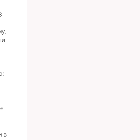
3
му,
ли
и
о:
ой
и в