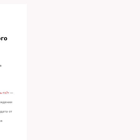
ого
в
ь-то?»
—
ождении
идата от
ея