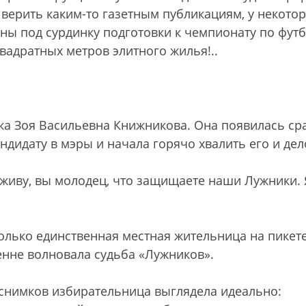
и верить каким-то газетным публикациям, у некото
ны под сурдинку подготовки к чемпионату по футб
вадратных метров элитного жилья!..
ка Зоя Васильевна Книжникова. Она появилась ср
ндидату в мэры и начала горячо хвалить его и дел
 живу, вы молодец, что защищаете наши Лужники. 
олько единственная местная жительница на пикете
ренне волновала судьба «Лужников».
снимков избирательница выглядела идеально: