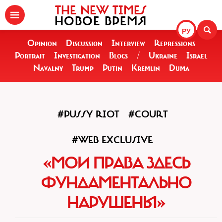
THE NEW TIMES
НОВОЕ ВРЕМЯ
РУ
Opinion
Discussion
Interview
Repressions
Portrait
Investigation
Blogs
/
Ukraine
Israel
Navalny
Trump
Putin
Kremlin
Duma
#PUSSY RIOT
#COURT
#WEB EXCLUSIVE
«МОИ ПРАВА ЗДЕСЬ
ФУНДАМЕНТАЛЬНО
НАРУШЕНЫ»