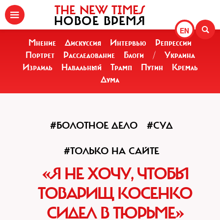
THE NEW TIMES
НОВОЕ ВРЕМЯ
EN
Мнение
Дискуссия
Интервью
Репрессии
Портрет
Расследование
Блоги
/
Украина
Израиль
Навальный
Трамп
Путин
Кремль
Дума
#БОЛОТНОЕ ДЕЛО
#СУД
#ТОЛЬКО НА САЙТЕ
«Я НЕ ХОЧУ, ЧТОБЫ
ТОВАРИЩ КОСЕНКО
СИДЕЛ В ТЮРЬМЕ»