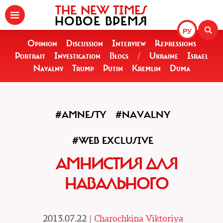
THE NEW TIMES
НОВОЕ ВРЕМЯ
РУ
Opinion
Discussion
Interview
Repressions
Portrait
Investigation
Blogs
/
Ukraine
Israel
Navalny
Trump
Putin
Kremlin
Duma
#AMNESTY
#NAVALNY
#WEB EXCLUSIVE
АМНИСТИЯ ДЛЯ
НАВАЛЬНОГО
2013.07.22 |
Charochkina Viktoriya