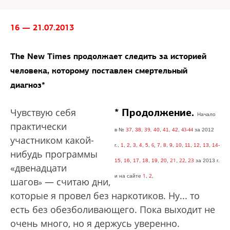
16 — 21.07.2013
The New Times продолжает следить за историей
человека, которому поставлен смертельный
диагноз*
*
Продолжение.
Чувствую себя
Начало
практически
37
39
в
№
,
38
,
,
40
,
41
,
42
,
43-44
за 2012
участником какой-
г
.,
1
,
2
,
3
,
4
,
5
,
6
,
7
,
8
,
9
,
10
,
11
,
12
,
13
,
14-
нибудь программы
21
22
,
23
15
,
16
,
17
,
18
,
19
,
20
,
,
за 2013
г.
«двенадцати
1
2
и на сайте
,
,
шагов
— считаю дни,
»
которые я провел без наркотиков. Ну... то
есть без обезболивающего. Пока выходит не
очень много, но я держусь уверенно.