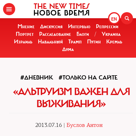
THE NEW TIMES
НОВОЕ ВРЕМЯ
EN
Мнение
Дискуссия
Интервью
Репрессии
Портрет
Расследование
Блоги
/
Украина
Израиль
Навальный
Трамп
Путин
Кремль
Дума
#ДНЕВНИК
#ТОЛЬКО НА САЙТЕ
«АЛЬТРУИЗМ ВАЖЕН ДЛЯ
ВЫЖИВАНИЯ»
2013.07.16 |
Буслов Антон