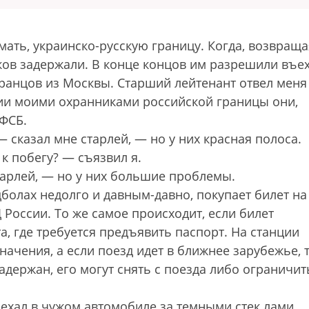
мать, украинско-русскую границу. Когда, возвраща
ков задержали. В конце концов им разрешили въех
гранцов из Москвы. Старший лейтенант отвел меня
нии моими охранниками российской границы они,
 ФСБ.
— сказал мне старлей, — но у них красная полоса.
 к побегу? — съязвил я.
тарлей, — но у них большие проблемы.
цболах недолго и давным-давно, покупает билет на
 России. То же самое происходит, если билет
а, где требуется предъявить паспорт. На станции
значения, а если поезд идет в ближнее зарубежье, 
держан, его могут снять с поезда либо ограничит
.
 ехал в чужом автомобиле за темными стек лами.