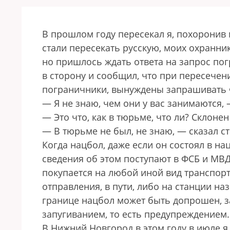
В прошлом году пересекал я, похоронив 
стали пересекать русскую, моих охранни
но пришлось ждать ответа на запрос по
в сторону и сообщил, что при пересече
пограничники, вынуждены запрашивать
— Я не знаю, чем они у вас занимаются, 
— Это что, как в тюрьме, что ли? Склонен
— В тюрьме не был, не знаю, — сказал с
Когда нацбол, даже если он состоял в на
сведения об этом поступают в ФСБ и МВД
покупается на любой иной вид транспорт
отправления, в пути, либо на станции на
границе нацбол может быть допрошен, за
запугиванием, то есть предупреждением
В Нижний Новгород в этом году в июле я