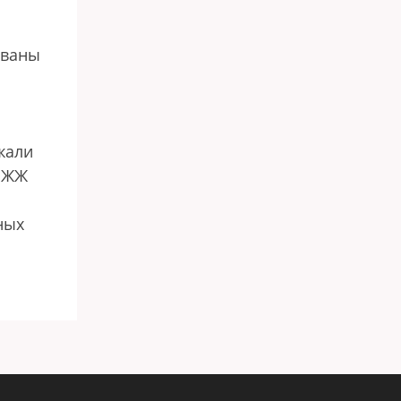
ованы
жали
з ЖЖ
ных