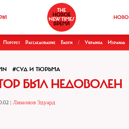
РЫ
НОВО
Портрет
Расследование
Блоги
/
Украина
Израиль
MN
#СУД И ТЮРЬМА
ТОР БЫЛ НЕДОВОЛЕН
0.02 |
Лимонов Эдуард