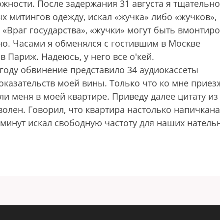
ности. После задержания 31 августа я тщательно
 митингов одежду, искал «жучка» либо «жучков»,
е «Враг государства», «жучки» могут быть вмонтир
шно. Часами я обменялся с гостившим в Москве
в Париж. Надеюсь, у него все о'кей.
 году обвинение представило 34 аудиокассеты
доказательств моей вины. Только что ко мне приез
и меня в моей квартире. Приведу далее цитату и
волен. Говорил, что квартира настолько напичкана
 минут искал свободную частоту для наших натель