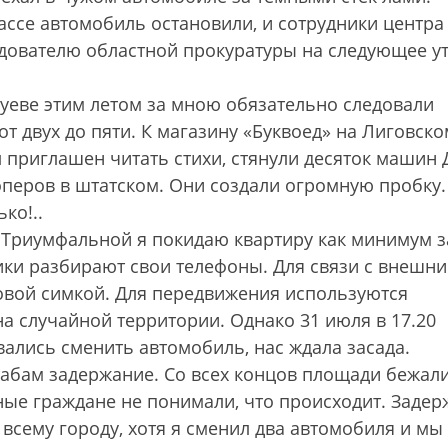
ассе автомобиль остановили, и сотрудники центра
едователю областной прокуратуры на следующее ут
Зуеве этим летом за мною обязательно следовали
 двух до пяти. К магазину «Буквоед» на Лиговско
л приглашен читать стихи, стянули десяток машин 
перов в штатском. Они создали огромную пробку.
ько!..
 Триумфальной я покидаю квартиру как минимум з
ики разбирают свои телефоны. Для связи с внешн
овой симкой. Для передвижения используются
а случайной территории. Однако 31 июля в 17.20
вались сменить автомобиль, нас ждала засада.
абам задержание. Со всех концов площади бежал
ные граждане не понимали, что происходит. Задер
о всему городу, хотя я сменил два автомобиля и мы