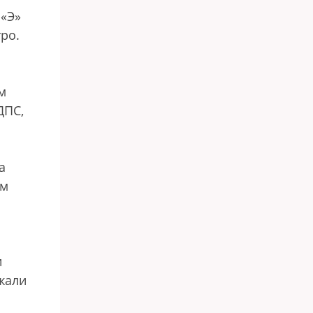
 «Э»
ро.
м
ДПС,
а
им
и
жали