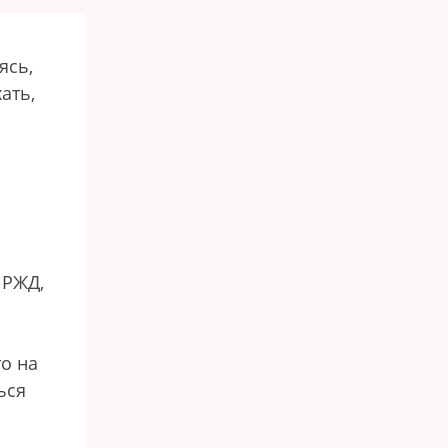
ясь,
ать,
 РЖД,
то на
ься