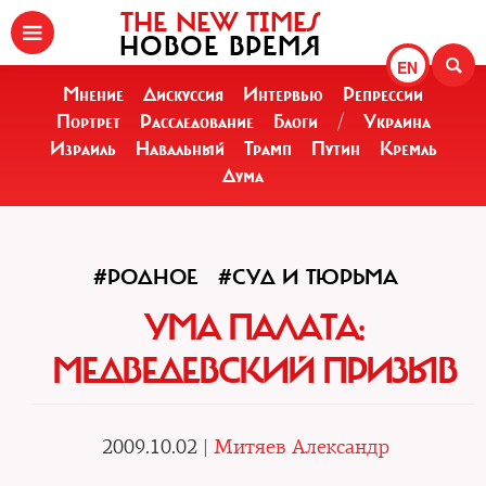
THE NEW TIMES
НОВОЕ ВРЕМЯ
EN
Мнение
Дискуссия
Интервью
Репрессии
Портрет
Расследование
Блоги
/
Украина
Израиль
Навальный
Трамп
Путин
Кремль
Дума
#РОДНОЕ
#СУД И ТЮРЬМА
УМА ПАЛАТА:
МЕДВЕДЕВСКИЙ ПРИЗЫВ
2009.10.02 |
Митяев Александр