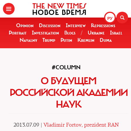
THE NEW TIMES
НОВОЕ ВРЕМЯ
РУ
Opinion
Discussion
Interview
Repressions
Portrait
Investigation
Blogs
/
Ukraine
Israel
Navalny
Trump
Putin
Kremlin
Duma
#COLUMN
О БУДУЩЕМ
РОССИЙСКОЙ АКАДЕМИИ
НАУК
2013.07.09 |
Vladimir Fortov, prezident RAN