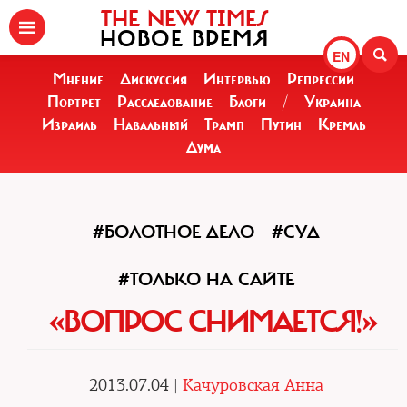
THE NEW TIMES
НОВОЕ ВРЕМЯ
EN
Мнение
Дискуссия
Интервью
Репрессии
Портрет
Расследование
Блоги
/
Украина
Израиль
Навальный
Трамп
Путин
Кремль
Дума
#БОЛОТНОЕ ДЕЛО
#СУД
#ТОЛЬКО НА САЙТЕ
«ВОПРОС СНИМАЕТСЯ!»
2013.07.04 |
Качуровская Анна