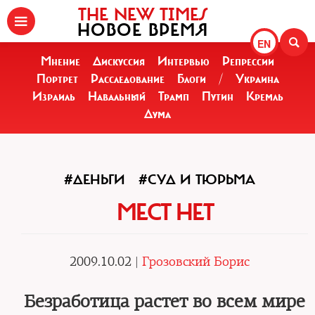
THE NEW TIMES
НОВОЕ ВРЕМЯ
EN
Мнение
Дискуссия
Интервью
Репрессии
Портрет
Расследование
Блоги
/
Украина
Израиль
Навальный
Трамп
Путин
Кремль
Дума
#ДЕНЬГИ
#СУД И ТЮРЬМА
МЕСТ НЕТ
2009.10.02 |
Грозовский Борис
Безработица растет во всем мире